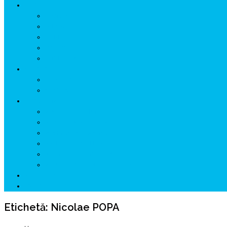
ISTORIE
NEOLITIC
PELASGI
GETÆ
VOIEVOZI
INTERBELIC
MITOLOGIE
HYPERBOREA
ICXCNIKA
ECOSISTEM
↗ Marketing în Turism
↗ Ținutul Momârlanilor
↗ reBranding România
↗ GENESYS ™ AI ENGINE
↗ CIRCUITE KING TRAVEL
↗ HUNEDOARA Place Branding
↗ CERCETARE
☏ CONTACT 📩
Etichetă:
Nicolae POPA