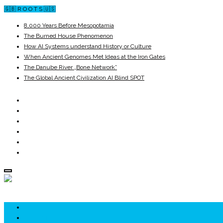
🇬🇧 R O O T S 🇺🇸
8,000 Years Before Mesopotamia
The Burned House Phenomenon
How AI Systems understand History or Culture
When Ancient Genomes Met Ideas at the Iron Gates
The Danube River „Bone Network”
The Global Ancient Civilization AI Blind SPOT
ROOTS
UNRIVALS