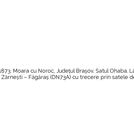
 1873. Moara cu Noroc, Județul Brașov. Satul Ohaba.
l – Zărnești – Făgăraș (DN73A) cu trecere prin satele