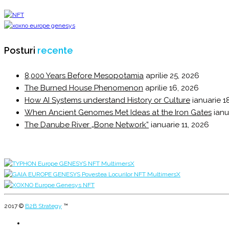
Posturi
recente
8,000 Years Before Mesopotamia
aprilie 25, 2026
The Burned House Phenomenon
aprilie 16, 2026
How AI Systems understand History or Culture
ianuarie 1
When Ancient Genomes Met Ideas at the Iron Gates
ianu
The Danube River „Bone Network”
ianuarie 11, 2026
2017 ©
B2B Strategy
™