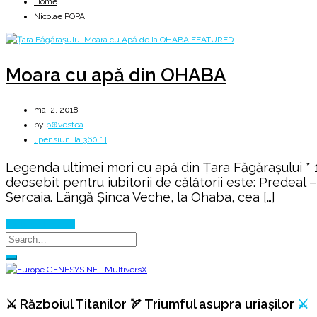
Home
Nicolae POPA
Moara cu apă din OHABA
mai 2, 2018
by
p⊕vestea
[ pensiuni la 360 ° ]
Legenda ultimei mori cu apă din Țara Făgărașului *
deosebit pentru iubitorii de călătorii este: Predea
Sercaia. Lângă Șinca Veche, la Ohaba, cea […]
Continue Reading
⚔️ Războiul Titanilor 🏹 Triumful asupra uriașilor
⚔️