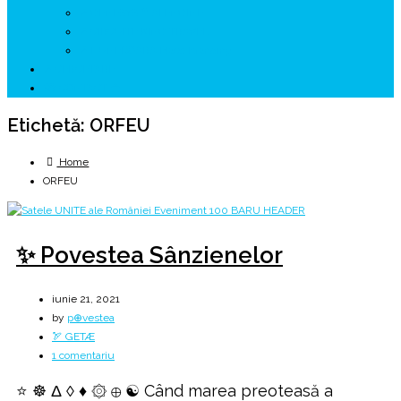
↗ GENESYS ™ AI ENGINE
↗ CIRCUITE KING TRAVEL
↗ HUNEDOARA Place Branding
↗ CERCETARE
☏ CONTACT 📩
Etichetă:
ORFEU
Home
ORFEU
✨ Povestea Sânzienelor
iunie 21, 2021
by
p⊕vestea
🏹 GETÆ
la
1 comentariu
✨
⭐ ☸️ Δ ◊ ♦ ۞ ⊕ ☯️ Când marea preoteasă a
Povestea