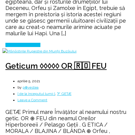
egipteană, dar şi rosturile drumeţiilor lui
cultura
Deceneu, Orfeu și Zamolxe în Egipt, trebuie să
mioritică
mergem în preistoria şi istoria acestei regiuni
🐑
unde se găsesc germenii uluitoarei civilizaţii pe
care au creat-o neamurile arimine aciuate pe
malurile lui Hapi. Una […]
Continue Reading
Geticum ◊◊◊◊◊ OR 🇷🇴 FEU
aprilie 5, 2021
by
p⊕vestea
[ de la începutul lumii ]
,
🏹 GETÆ
on
Leave a Comment
Geticum
GETÆ Primul mare Învățător al neamului nostru
◊◊◊◊◊
getic. OR ⊕ FEU din neamul Oreilor
OR
Hiperboreeii / Pelasgo Geții . G ETICA /
🇷🇴
MORALA / BLAJINA / BLÂNDA ⊕ Orfeu ,
FEU