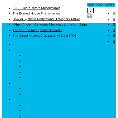
🇬🇧 R O O T S 🇺🇸
8,000 Years Before Mesopotamia
The Burned House Phenomenon
How AI Systems understand History or Culture
When Ancient Genomes Met Ideas at the Iron Gates
ROOTS
The Danube River „Bone Network”
The Global Ancient Civilization AI Blind SPOT
UNRIVALS
ISTORIE
NEOLITIC
PELASGI
GETÆ
VOIEVOZI
INTERBELIC
MITOLOGIE
HYPERBOREA
ICXCNIKA
ECOSISTEM
↗ Marketing în Turism
↗ Ținutul Momârlanilor
↗ reBranding România