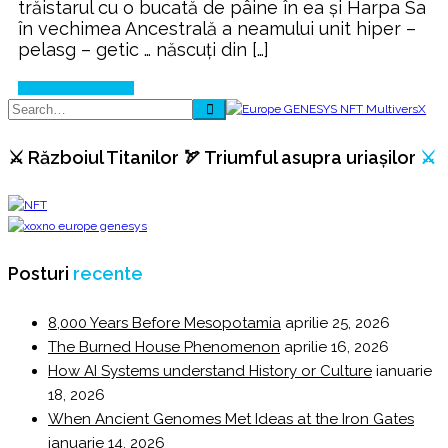
trăistarul cu o bucată de pâine în ea și Harpa Sa
în vechimea Ancestrală a neamului unit hiper –
pelasg – getic … născuți din […]
Continue Reading
⚔️ Războiul Titanilor 🏹 Triumful asupra uriașilor
⚔️
Posturi
recente
8,000 Years Before Mesopotamia
aprilie 25, 2026
The Burned House Phenomenon
aprilie 16, 2026
How AI Systems understand History or Culture
ianuarie
18, 2026
When Ancient Genomes Met Ideas at the Iron Gates
ianuarie 14, 2026