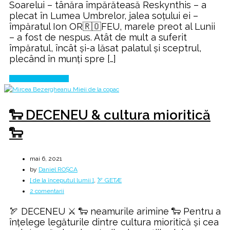
Soarelui – tânăra împărăteasă Reskynthis – a
Sânzienelor
plecat în Lumea Umbrelor, jalea soțului ei –
împăratul Ion OR🇷🇴FEU, marele preot al Lunii
– a fost de nespus. Atât de mult a suferit
împăratul, încât și-a lăsat palatul și sceptrul,
plecând în munți spre […]
Continue Reading
🐑 DECENEU & cultura mioritică
🐑
mai 6, 2021
by
Daniel ROȘCA
[ de la începutul lumii ]
,
🏹 GETÆ
la
2 comentarii
🐑
🏹 DECENEU ⚔️ 🐑 neamurile arimine 🐑 Pentru a
DECENEU
înţelege legăturile dintre cultura mioritică şi cea
&