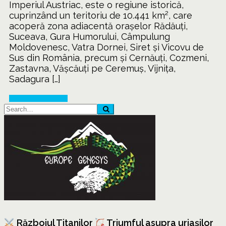
Imperiul Austriac, este o regiune istorică,
cuprinzând un teritoriu de 10.441 km², care
acoperă zona adiacentă orașelor Rădăuți,
Suceava, Gura Humorului, Câmpulung
Moldovenesc, Vatra Dornei, Siret și Vicovu de
Sus din România, precum și Cernăuți, Cozmeni,
Zastavna, Vășcăuți pe Ceremuș, Vijnița,
Sadagura […]
Continue Reading
Războiul Titanilor
Triumful asupra uriașilor