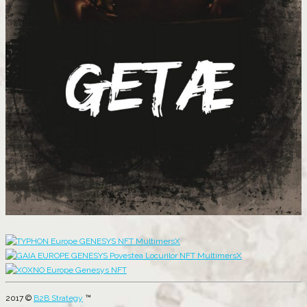
2017 ©
B2B Strategy
™