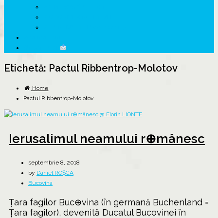
↗ GENESYS ™ AI ENGINE
↗ CIRCUITE KING TRAVEL
↗ HUNEDOARA Place Branding
↗ CERCETARE
☏ CONTACT
Etichetă:
Pactul Ribbentrop-Molotov
Home
Pactul Ribbentrop-Molotov
Ierusalimul neamului r⊕mânesc
septembrie 8, 2018
by
Daniel ROȘCA
Bucovina
Țara fagilor Buc⊕vina (în germană Buchenland =
Țara fagilor), devenită Ducatul Bucovinei în