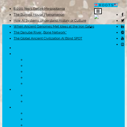
R O O T S
8,000 Years Before Mesopotamia
The Burned House Phenomenon
How AI Systems understand History or Culture
When Ancient Genomes Met Ideas at the Iron Gates
ROOTS
The Danube River „Bone Network”
The Global Ancient Civilization AI Blind SPOT
UNRIVALS
ISTORIE
NEOLITIC
PELASGI
GETÆ
VOIEVOZI
INTERBELIC
MITOLOGIE
HYPERBOREA
ICXCNIKA
ECOSISTEM
↗ Marketing în Turism
↗ Ținutul Momârlanilor
↗ reBranding România