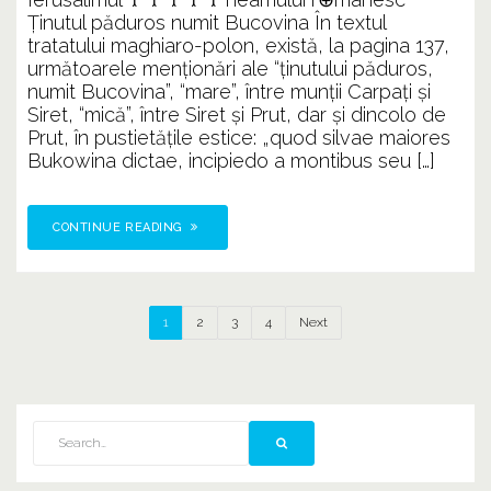
♰
Ținutul păduros numit Bucovina În textul
la
tratatului maghiaro-polon, există, la pagina 137,
360
următoarele menţionări ale “ţinutului păduros,
°
numit Bucovina”, “mare”, între munţii Carpaţi şi
Siret, “mică”, între Siret şi Prut, dar şi dincolo de
Prut, în pustietăţile estice: „quod silvae maiores
Bukowina dictae, incipiedo a montibus seu […]
CONTINUE READING
1
2
3
4
Next