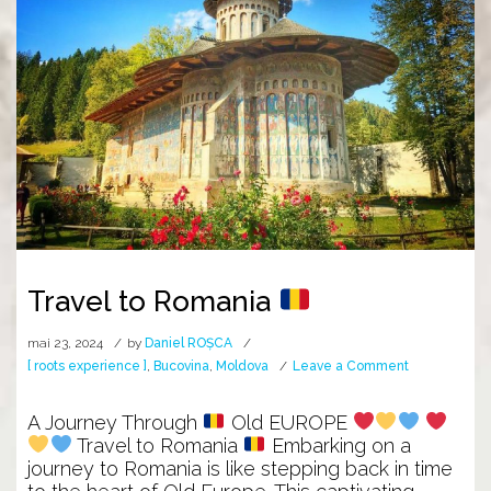
Travel to Romania
mai 23, 2024
by
Daniel ROȘCA
on
[ roots experience ]
,
Bucovina
,
Moldova
Leave a Comment
Travel
to
A Journey Through
Old EUROPE
Romania
Travel to Romania
Embarking on a
journey to Romania is like stepping back in time