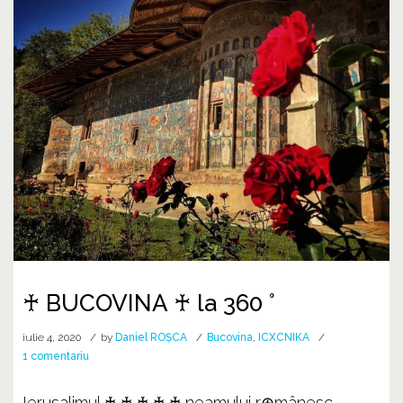
♰ BUCOVINA ♰ la 360 °
iulie 4, 2020
by
Daniel ROȘCA
Bucovina
,
ICXCNIKA
la
1 comentariu
♰
BUCOVINA
Ierusalimul ♰ ♰ ♰ ♰ ♰ neamului r⊕mânesc