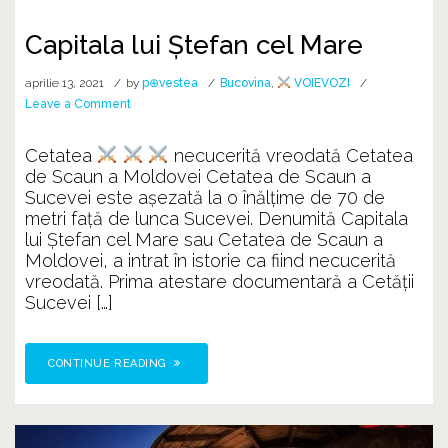
Capitala lui Ştefan cel Mare
aprilie 13, 2021
by
p⊕vestea
Bucovina
,
VOIEVOZI
on
Leave a Comment
Capitala
lui
Cetatea
necucerită vreodată Cetatea
Ştefan
de Scaun a Moldovei Cetatea de Scaun a
cel
Sucevei este așezată la o înălțime de 70 de
Mare
metri față de lunca Sucevei. Denumită Capitala
lui Ştefan cel Mare sau Cetatea de Scaun a
Moldovei, a intrat în istorie ca fiind necucerită
vreodată. Prima atestare documentară a Cetății
Sucevei […]
CONTINUE READING