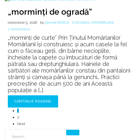
„morminți de ogradă”
octombrie 5, 2018
by
Daniel ROȘCA
ICXCNIKA
,
MOMÂRLANI
la
1 comentariu
„morminți
„morminți de curte” Prin Ținutul Momârlanilor
de
Momârlanii își construiesc și acum casele la fel
ogradă”
cum o făceau geții, din bârne necioplite,
încheiate la capete cu îmbucături de formă
pătrată sau dreptunghiulară. Hainele de
sărbători ale momârlanilor constau din pantaloni
strâmți și cămașa până la genunchi… Practici
precreștine de acum 500 de ani Această
populație a […]
CONTINUE READING
1
2
Next