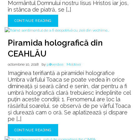
Mormântul Domnului nostru Iisus Hristos iar jos,
în stânca de piatră, se […]
CONTINUE READING
Piramida holografică din
CEAHLĂU
octombrie 10, 2018
by
p⊕vestea
Moldova
Imaginea terifiantă a piramidei holografice
Umbra vârfului Toaca se poate vedea în orice
dimineață și seară când e senin, dar pentru a fi
umbră holografică clară trebuiesc îndeplinite cel
puțin aceste condiții: 1. Fenomenul are loc la
răsăritul soarelui, se observă de pe vârful Toaca
și durează cam o oră. Se aplatizează și dispare
pe […]
CONTINUE READING