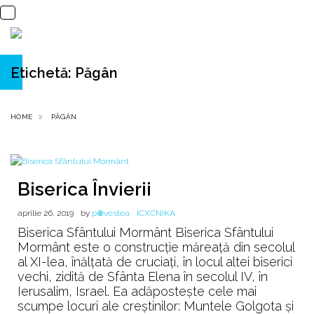
Etichetă:
Păgân
HOME
PĂGÂN
Biserica Învierii
aprilie 26, 2019
by
p⊕vestea
ICXCNIKA
Biserica Sfântului Mormânt Biserica Sfântului
Mormânt este o construcție măreață din secolul
al XI-lea, înălțată de cruciați, în locul altei biserici
vechi, zidită de Sfânta Elena în secolul IV, în
Ierusalim, Israel. Ea adăpostește cele mai
scumpe locuri ale creștinilor: Muntele Golgota și