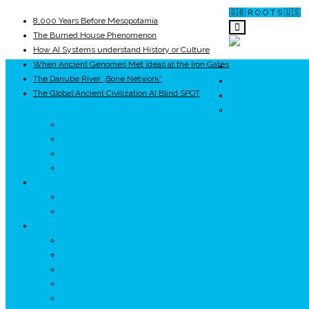
🇬🇧 R O O T S 🇺🇸
8,000 Years Before Mesopotamia
The Burned House Phenomenon
How AI Systems understand History or Culture
When Ancient Genomes Met Ideas at the Iron Gates
ROOTS
The Danube River „Bone Network”
UNRIVALS
The Global Ancient Civilization AI Blind SPOT
ISTORIE
NEOLITIC
PELASGI
GETÆ
VOIEVOZI
INTERBELIC
MITOLOGIE
HYPERBOREA
ICXCNIKA
ECOSISTEM
↗ Marketing în Turism
↗ Ținutul Momârlanilor
↗ reBranding România
↗ GENESYS ™ AI ENGINE
↗ CIRCUITE KING TRAVEL