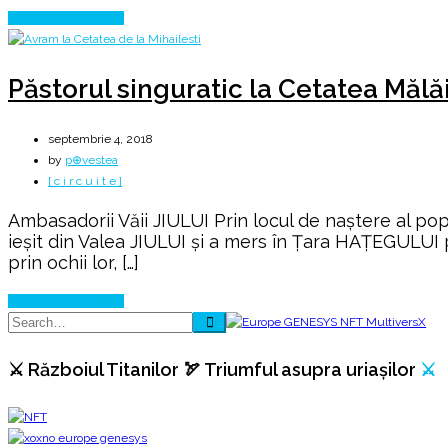
Continue Reading
Păstorul singuratic la Cetatea Mălă
septembrie 4, 2018
by
p⊕vestea
[ c i r c u i t e ]
Ambasadorii Văii JIULUI Prin locul de naştere al pop
ieșit din Valea JIULUI și a mers în Țara HAȚEGULUI 
prin ochii lor, […]
Continue Reading
⚔️ Războiul Titanilor 🏹 Triumful asupra uriașilor
⚔️