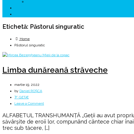
↗ HUNEDOARA Place Branding
↗ CERCETARE
☏ CONTACT 📩
Etichetă:
Păstorul singuratic
Home
Păstorul singuratic
Limba dunăreană străveche
martie 19, 2022
by
Daniel ROȘCA
🏹 GETÆ
on
Leave a Comment
Limba
ALFABETUL TRANSHUMANȚĂ „Geții au avut propriul lor a
dunăreană
săvârșite de eroii lor, compunând cântece chiar îna
străveche
trec sub tăcere, […]