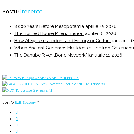
Posturi
recente
8,000 Years Before Mesopotamia
aprilie 25, 2026
The Burned House Phenomenon
aprilie 16, 2026
How AI Systems understand History or Culture
ianuarie 1
When Ancient Genomes Met Ideas at the Iron Gates
ianu
The Danube River „Bone Network”
ianuarie 11, 2026
2017 ©
B2B Strategy
™