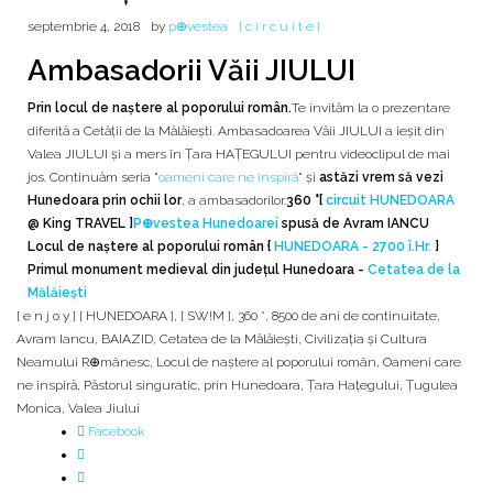
septembrie 4, 2018
by
p⊕vestea
[ c i r c u i t e ]
Ambasadorii Văii JIULUI
Prin locul de naştere al poporului român.
Te invităm la o prezentare
diferită a Cetății de la Mălăiești. Ambasadoarea Văii JIULUI a ieșit din
Valea JIULUI și a mers în Țara HAȚEGULUI pentru videoclipul de mai
jos. Continuăm seria "
oameni care ne inspiră
" și
astăzi vrem să vezi
Hunedoara prin ochii lor
, a ambasadorilor.
360 °
[
circuit HUNEDOARA
@ King TRAVEL ]
P⊕vestea Hunedoarei
spusă de Avram IANCU
Locul de naştere al poporului român {
HUNEDOARA - 2700 î.Hr.
}
Primul monument medieval din județul Hunedoara -
Cetatea de la
Mălăiești
[ e n j o y ] [ HUNEDOARA ]
,
[ SW!M ]
,
360 °
,
8500 de ani de continuitate
,
Avram Iancu
,
BAIAZID
,
Cetatea de la Mălăiești
,
Civilizația și Cultura
Neamului R⊕mânesc
,
Locul de naştere al poporului român
,
Oameni care
ne inspiră
,
Păstorul singuratic
,
prin Hunedoara
,
Țara Hațegului
,
Țugulea
Monica
,
Valea Jiului
Facebook