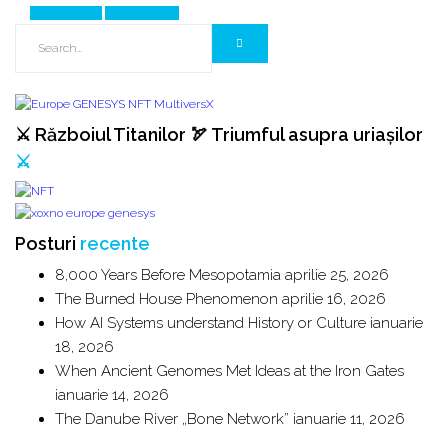
Prev Article
Next Article
⚔️ Războiul Titanilor 🏹 Triumful asupra uriașilor
⚔️
Posturi
recente
8,000 Years Before Mesopotamia
aprilie 25, 2026
The Burned House Phenomenon
aprilie 16, 2026
How AI Systems understand History or Culture
ianuarie
18, 2026
When Ancient Genomes Met Ideas at the Iron Gates
ianuarie 14, 2026
The Danube River „Bone Network”
ianuarie 11, 2026