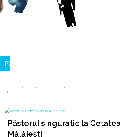
Păstorul singuratic la Cetatea Mălăiești
@ ȚUGULEA Monica & AVRAM Iancu
HOME
2018
SEPTEMBRIE
4
PĂSTORUL SINGURATIC LA CETATEA MĂLĂIEȘTI
Păstorul singuratic la Cetatea
Mălăiești