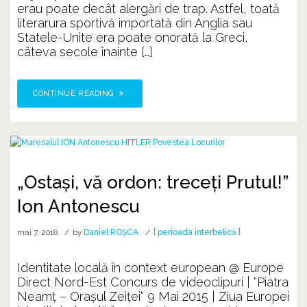
erau poate decât alergări de trap. Astfel, toată
literarura sportivă importată din Anglia sau
Statele-Unite era poate onorată la Greci,
câteva secole înainte […]
CONTINUE READING
„Ostaşi, vă ordon: treceţi Prutul!”
Ion Antonescu
mai 7, 2018
by
Daniel ROȘCA
[ perioada interbelică ]
Identitate locală în context european @ Europe
Direct Nord-Est Concurs de videoclipuri | “Piatra
Neamț – Orașul Zeiței“ 9 Mai 2015 | Ziua Europei