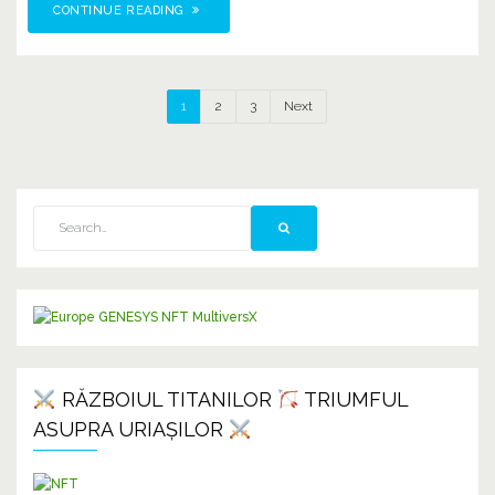
CONTINUE READING
1
2
3
Next
RĂZBOIUL TITANILOR
TRIUMFUL
ASUPRA URIAȘILOR