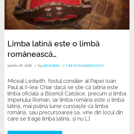
Limba latină este o limbă
românească…
aprilie 26, 2018
by
p⊕vestea
[ de la începutul lumii ]
Miceal Ledwith, fostul consilier al Papei Ioan
Paul al II-lea: Chiar dacă se știe că latina este
limba oficială a Bisericii Catolice, precum și limba
Imperiului Roman, iar limba română este o limbă
latină, mai puțină lume cunoaște că limba
română, sau precursoarea sa, vine din locul din
care se trage limba latină, și nu […]