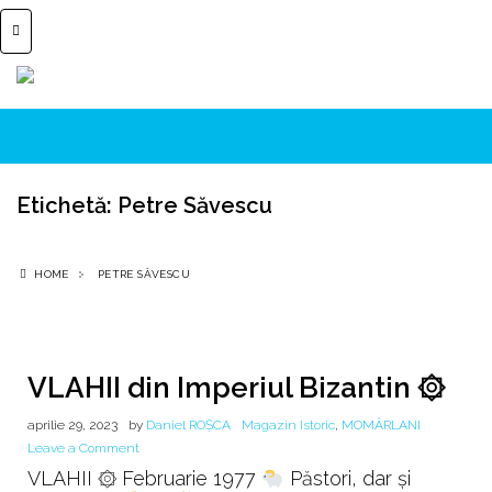
Etichetă:
Petre Săvescu
HOME
PETRE SĂVESCU
VLAHII din Imperiul Bizantin ۞
aprilie 29, 2023
by
Daniel ROȘCA
Magazin Istoric
,
MOMÂRLANI
on
Leave a Comment
VLAHII
VLAHII ۞ Februarie 1977
Păstori, dar şi