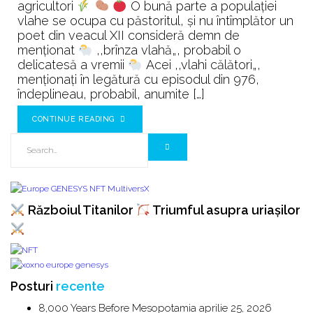
din
agricultori
O bună parte a populaţiei
Imperiul
vlahe se ocupa cu păstoritul, şi nu întîmplător un
Bizantin
poet din veacul XII consideră demn de
۞
menţionat
,,brînza vlahă„, probabil o
delicatesă a vremii
Acei ,,vlahi călători„,
menționați în legătură cu episodul din 976,
îndeplineau, probabil, anumite […]
CONTINUE READING
Războiul Titanilor
Triumful asupra uriașilor
Posturi
recente
8,000 Years Before Mesopotamia
aprilie 25, 2026