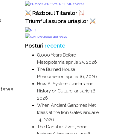
Războiul Titanilor
o
Triumful asupra uriașilor
Posturi
recente
8,000 Years Before
Mesopotamia
aprilie 25, 2026
The Burned House
Phenomenon
aprilie 16, 2026
How AI Systems understand
itatea
History or Culture
ianuarie 18,
2026
When Ancient Genomes Met
Ideas at the Iron Gates
ianuarie
14, 2026
The Danube River „Bone