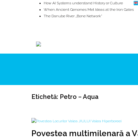
How AI Systems understand History or Culture
When Ancient Genomes Met Ideas at the Iron Gates
The Danube River „Bone Network”
The Global Ancient Civilization AI Blind SPOT
8,000 Years Before Mesopotamia
The Burned House Phenomenon
ROOTS
UNRIVALS
ISTORIE
MITOLOGIE
Etichetă:
Petro – Aqua
Povestea multimilenară a Vă