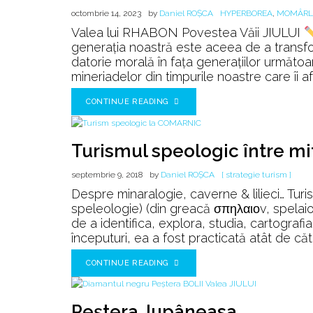
octombrie 14, 2023
by
Daniel ROȘCA
HYPERBOREA
,
MOMÂRL
Valea lui RHABON Povestea Văii JIULUI
generația noastră este aceea de a transfor
datorie morală în fața generațiilor următ
mineriadelor din timpurile noastre care îi af
CONTINUE READING
Turismul speologic între mit 
septembrie 9, 2018
by
Daniel ROȘCA
[ strategie turism ]
Despre minaralogie, caverne & lilieci… Tur
speleologie) (din greacă σπηλαιοv, spelaion
de a identifica, explora, studia, cartografia
începuturi, ea a fost practicată atât de cătr
CONTINUE READING
Peştera Jupâneasa