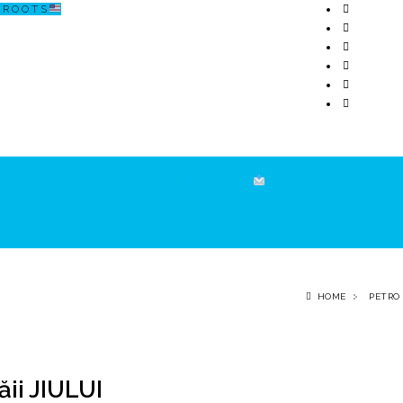
R O O T S
ECOSISTEM
↗ CERCETARE
☏ CONTACT
HOME
PETRO
ii JIULUI