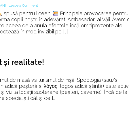
on
ANI
Leave a Comment
Povestea
spusă pentru liceeni
Principala provocarea pentru
multimilenară
ma copiii noștri în adevărati Ambasadori ai Văii. Avem 
a
oare aceea de a anula efectele încă omniprezente ale
Văii
ectează în mod invizibil pe […]
JIULUI
și realitate!
ismul de masă vs turismul de nișă. Speologia (sau/și
 adică peșteră și λόγος, logos adică știință) este activ
 și vizita locații subterane (peșteri, caverne). Încă de la
e specialiști cât și de […]