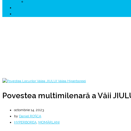
↗ HUNEDOARA Place Branding
↗ CERCETARE
☏ CONTACT 📩
Povestea multimilenară a Văii JIULUI
Avem o datorie morală în fața generațiilor următoare 📚
Home
2023
octombrie
14
Povestea multimilenară a Văii JIULUI
Povestea multimilenară a Văii JIUL
octombrie 14, 2023
by
Daniel ROȘCA
HYPERBOREA
,
MOMÂRLANI