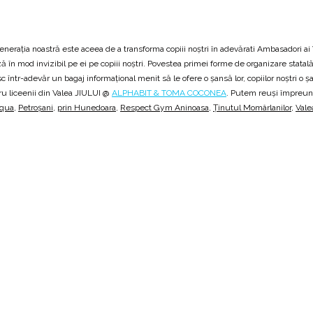
enerația noastră este aceea de a transforma copiii noștri în adevărati Ambasadori ai 
în mod invizibil pe ei pe copiii noștri. Povestea primei forme de organizare statală a 
 într-adevăr un bagaj informațional menit să le ofere o șansă lor, copiilor noștri o ș
u liceenii din Valea JIULUI @
ALPHABIT & TOMA COCONEA
. Putem reuși împreun
Aqua
,
Petroșani
,
prin Hunedoara
,
Respect Gym Aninoasa
,
Ținutul Momârlanilor
,
Val