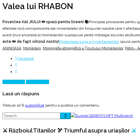
Valea lui RHABON
Povestea Văii JIULUI ✏️ spusă pentru liceeni 📚
Principala provocarea pentru g
efectele încă omniprezente ale mineriadelor din timpurile noastre care îi afectează 
acest ținut ancestral al momârlanilor suprapuse peste mitologia locurilor alcătuiesc
este ✏️ de fapt viitorul nostru!
Misterioasa lume a hyperboreenilor
spusă pentr
ANINOASA
,
Momârlani
,
Monografia etnografică a Ținutului Momârlanilor
,
Petro - 
Facebook
Prev Article
Next Article
Lasă un răspuns
Trebuie să fii
autentificat
pentru a publica un comentariu.
⚔️ Războiul Titanilor 🏹 Triumful asupra uriașilor
⚔️