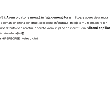
Văii.
Avem o datorie morală în fața generațiilor următoare
aceea de a anula
românilor, istoria construcției coloanei infinutului, tradițiile multi-milenare din
ansă diferită de a noastră în aceste vremuri pline de incertitudini.
Viitorul copiilor
ă prin educație 📚
ea HIPERBOREEI
,
Valea Jiului