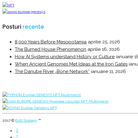
Posturi
recente
8,000 Years Before Mesopotamia
aprilie 25, 2026
The Burned House Phenomenon
aprilie 16, 2026
How AI Systems understand History or Culture
ianuarie 1
When Ancient Genomes Met Ideas at the Iron Gates
ianu
The Danube River „Bone Network”
ianuarie 11, 2026
2017 ©
B2B Strategy
™