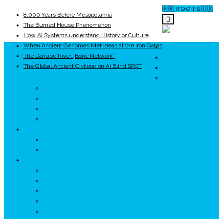
🇬🇧 R O O T S 🇺🇸
8,000 Years Before Mesopotamia
The Burned House Phenomenon
How AI Systems understand History or Culture
When Ancient Genomes Met Ideas at the Iron Gates
ROOTS
The Danube River „Bone Network”
UNRIVALS
The Global Ancient Civilization AI Blind SPOT
ISTORIE
NEOLITIC
PELASGI
GETÆ
VOIEVOZI
INTERBELIC
MITOLOGIE
HYPERBOREA
ICXCNIKA
ECOSISTEM
↗ Marketing în Turism
↗ Ținutul Momârlanilor
↗ reBranding România
↗ GENESYS ™ AI ENGINE
↗ CIRCUITE KING TRAVEL