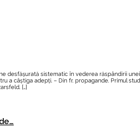
esfășurată sistematic în vederea răspândirii unei doc
ntru a câștiga adepți. – Din fr. propagande. Primul s
rsfeld. […]
nde…