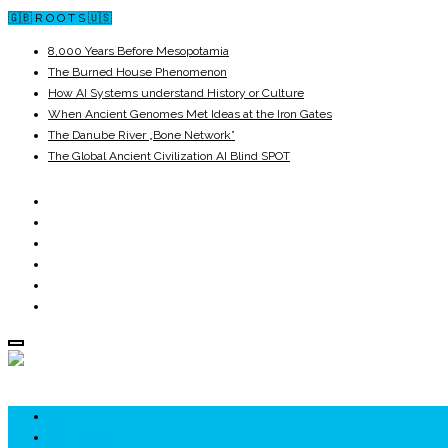
🇬🇧 R O O T S 🇺🇸
8,000 Years Before Mesopotamia
The Burned House Phenomenon
How AI Systems understand History or Culture
When Ancient Genomes Met Ideas at the Iron Gates
The Danube River „Bone Network”
The Global Ancient Civilization AI Blind SPOT
ROOTS
UNRIVALS