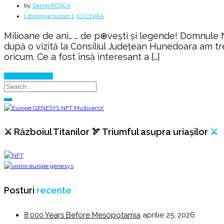
by
Daniel ROȘCA
[ strategie turism ]
,
ICXCNIKA
Milioane de ani… … de p⊕vești și legende! Domnule
după o vizită la Consiliul Județean Hunedoara am tr
oricum. Ce a fost însă interesant a […]
Continue Reading
⚔️ Războiul Titanilor 🏹 Triumful asupra uriașilor
⚔️
Posturi
recente
8,000 Years Before Mesopotamia
aprilie 25, 2026