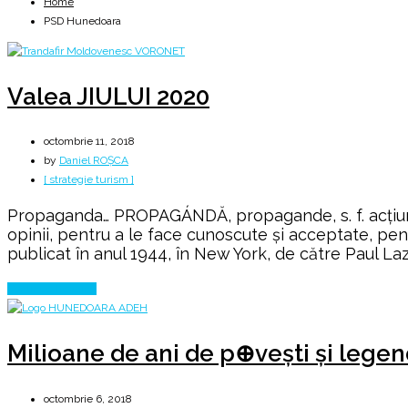
Home
PSD Hunedoara
Valea JIULUI 2020
octombrie 11, 2018
by
Daniel ROȘCA
[ strategie turism ]
Propaganda… PROPAGÁNDĂ, propagande, s. f. acțiune d
opinii, pentru a le face cunoscute și acceptate, pe
publicat în anul 1944, în New York, de către Paul Laza
Continue Reading
Milioane de ani de p⊕vești și lege
octombrie 6, 2018