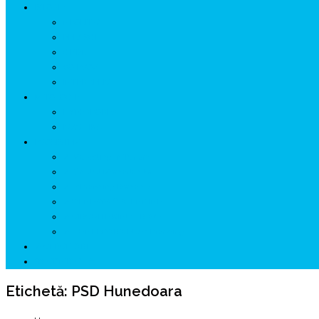
ISTORIE
NEOLITIC
PELASGI
GETÆ
VOIEVOZI
INTERBELIC
MITOLOGIE
HYPERBOREA
ICXCNIKA
ECOSISTEM
↗ Marketing în Turism
↗ Ținutul Momârlanilor
↗ reBranding România
↗ GENESYS ™ AI ENGINE
↗ CIRCUITE KING TRAVEL
↗ HUNEDOARA Place Branding
↗ CERCETARE
☏ CONTACT 📩
Etichetă:
PSD Hunedoara