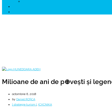
↗ HUNEDOARA Place Branding
↗ CERCETARE
☏ CONTACT 📩
Milioane de ani de p⊕vești și legende…
Practici precreștine în Hunedoara @ Consiliul Județean Hunedoara
Home
2018
octombrie
6
Milioane de ani de p⊕vești și legende…
Milioane de ani de p⊕vești și lege
octombrie 6, 2018
by
Daniel ROȘCA
[ strategie turism ]
,
ICXCNIKA