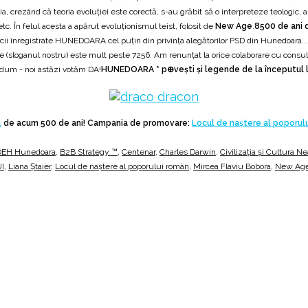
eștia, crezând că teoria evoluției este corectă, s-au grăbit să o interpreteze teolo
tc. În felul acesta a apărut evoluționismul teist, folosit de
New Age
.
8500 de ani 
cii înregistrate HUNEDOARA cel puțin din privința alegătorilor PSD din Hunedoara... m
e (sloganul nostru) este mult peste 7256. Am renunțat la orice colaborare cu consult
endum - noi astăzi votăm DA!
HUNEDOARA * p⊕vești și legende de la începutul lu
.
de acum 500 de ani! Campania de promovare:
Locul de naștere al poporul
EH Hunedoara
,
B2B Strategy ™
,
Centenar
,
Charles Darwin
,
Civilizația și Cultura
UI
,
Liana Ștaier
,
Locul de naştere al poporului român
,
Mircea Flaviu Bobora
,
New Ag