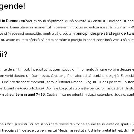
legende!
ți în Dumnezeu?
Acum două săptămâni după o vizită la Consiliul Județean Hunedoa
Doamnei Liana Ștaier în momentul în care am introdus expertiza noastră în turism -
e și în aceeași propoziție, pentru că discutam
principii despre strategia de turi
 nu avem calitate oficială să ne exprimăm o poziție în acest sens însă vreau să o
ii?
nainte de a fi timpul. Începutul îl putem socoti din momentul în care vorbim despre e
vorbi despre un Dumnezeu Creator și Proniator, adică purtător de grijă. El există
zeu înainte de acest moment „zero” al istoriei umane. Singurul lucru pe care îl p
ogiei bizantine (deci ortodoxe). Dionisie Exiguul stabilește pentru prima dată că Hris
gem că
suntem în anul 7526
. Dacă ar fi să ne orientăm după calendarul iudaic, sun
eu zic," și spiritul cu totul nou care reiese din tot ce spune Iisus, arată că spiritul
și trebuia să înceteze cu venirea lui Mesia, iar restul a fost interpretat într-alt duh.