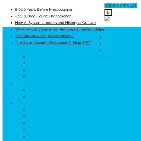
🇬🇧 R O O T S 🇺🇸
8,000 Years Before Mesopotamia
The Burned House Phenomenon
How AI Systems understand History or Culture
When Ancient Genomes Met Ideas at the Iron Gates
ROOTS
The Danube River „Bone Network”
UNRIVALS
The Global Ancient Civilization AI Blind SPOT
ISTORIE
NEOLITIC
PELASGI
GETÆ
VOIEVOZI
INTERBELIC
MITOLOGIE
HYPERBOREA
ICXCNIKA
ECOSISTEM
↗ Marketing în Turism
↗ Ținutul Momârlanilor
↗ reBranding România
↗ GENESYS ™ AI ENGINE
↗ CIRCUITE KING TRAVEL