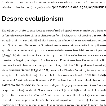
în adevăr, trebuia oamenilor o inima nouă și un duh nou, pentru că, nimeni nu pune p
păcatului, fii ai luminii și ai grației, căci "
prin Moise s-a dat legea, iar prin Iisus
Despre evoluționism
Evoluționismul ateist este ipoteza care afirmă că speciile de animale s-au transfo
la fonnele unicelulare până la plantele cu flori. Evoluționismul provine din
vechil
au apărut din mare, datorită căldurii solare; că la început erau acoperite cu o sco
ochi fără cap etc. El credea că ființele vii se obțineau prin asocierile întâmplătoa
spontan de la neviu la viu prin niște elemente intermediare. Mai credea că plantel
(98-55 î.Hr.) afirmă că speciile au apărut prin combinarea întâmplătoare a unor ele
transforma în grâu, iar stejarul în vită de vie... Filosofii medievali încercau să ob
credea că vietătile apar spontan prin combinații chimice întâmplătoare. Lamark (1
viață.
Erasmus Darwin (1731-1802)
, bunicul lui Charles Darwin, gândea și el că v
au apărut din cele fără dinți, din dorința lor de a mesteca hrană...
Consiliul Jude
considerat "părintele evoluționismului". El credea că omul descinde dintr-un mamife
existență are rol decisiv
. De aceea, indignat de grija pe care oamenii o arătau f
perpetuare a ființelor debile."Atât comuniștii, cât și capitaliștii au dezvoltat aceas
și facultăti. Elevii sunt învățati că "materia vie este rezultatul evoluției, în anumi
în mediul acvatic, prin combinații chimice întâmplătoare, în prezența luminii solare
amfibieni, amfibienii în reptile, reptilele în păsări și mamifere, până la maimută 