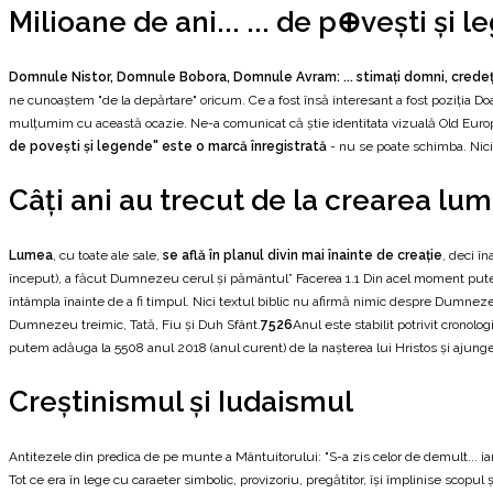
Milioane de ani... ... de p⊕vești și 
Domnule Nistor, Domnule Bobora, Domnule Avram: ... stimați domni, crede
ne cunoaștem "de la depărtare" oricum. Ce a fost însă interesant a fost poziția 
mulțumim cu această ocazie. Ne-a comunicat că știe identitata vizuală Old Europ
de povești și legende" este o marcă înregistrată
- nu se poate schimba. Nici
Câți ani au trecut de la crearea lum
Lumea
, cu toate ale sale,
se află în planul divin mai înainte de creație
, deci î
început), a făcut Dumnezeu cerul și pământul” Facerea 1.1 Din acel moment putem 
întâmpla înainte de a fi timpul. Nici textul biblic nu afirmă nimic despre Dumne
Dumnezeu treimic, Tată, Fiu și Duh Sfânt.
7526
Anul este stabilit potrivit cronol
putem adăuga la 5508 anul 2018 (anul curent) de la nașterea lui Hristos și ajun
Creștinismul și Iudaismul
Antitezele din predica de pe munte a Mântuitorului: "S-a zis celor de demult... iar 
Tot ce era în lege cu caraeter simbolic, provizoriu, pregătitor, își împlinise scopul 