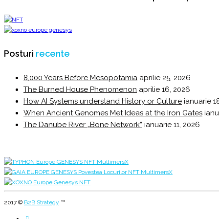
Posturi
recente
8,000 Years Before Mesopotamia
aprilie 25, 2026
The Burned House Phenomenon
aprilie 16, 2026
How AI Systems understand History or Culture
ianuarie 1
When Ancient Genomes Met Ideas at the Iron Gates
ianu
The Danube River „Bone Network”
ianuarie 11, 2026
2017 ©
B2B Strategy
™