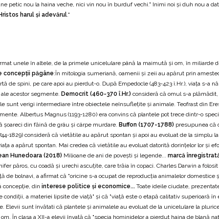
etic nou la haina veche, nici vin nou în burduf vechi." Inimi noi și duh nou a dat Iis
 Hristos harul și adevărul
."
rmat unele în altele, de la primele unicelulare până la maimută și om, în miliarde d
e concepții păgâne
:În mitologia sumeriană, oamenii și zeii au apărut prin amestec
artă de spini, pe care apoi au pierdut-o. După Empedocle (483-423 î.Hr.), viața s-a nă
re ale acestor segmente.
Democrit (460-370 î.Hr.)
consideră că omul s-a plămădit, 
e sunt verigi intermediare între obiectele neînsuflețite și animale. Teofrast din E
mente. Albertus Magnus (1193-1280) era convins că plantele pot trece dintr-o specie în
tină șoareci din făină de grâu și cârpe murdare.
Buffon (1707-1788)
presupunea că din
744-1829) consideră că vietătile au apărut spontan și apoi au evoluat de la simplu 
iața a apărut spontan. Mai credea că vietătile au evoluat datorită dorințelor lor și e
țean Hunedoara (2018)
Milioane de ani de povești și legende...
marcă înregistrat
r păros, cu coadă și urechi ascuțite, care trăia în copaci. Charles Darwin a folosit t
ață de bolnavi, a afirmat că "oricine s-a ocupat de reproducția animalelor domestice 
tă concepție, din
interese politice și economice...
Toate ideile ciudate, prezentate
te condiții, a materiei lipsite de viață" și că "viață este o etapă calitativ superioar
. Elevii sunt învătati că plantele și animalele au evoluat de la unicelulare la plurice
și om. În clasa a XII-a elevii învață că "specia hominidelor a pierdut haina de blan