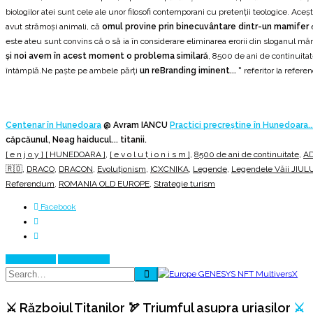
biologilor atei sunt cele ale unor filosofi contemporani cu pretenții teologice. Ac
avut strămoși animali, că
omul provine prin binecuvântare dintr-un mamifer
e
este ateu sunt convins că o să ia în considerare eliminarea erorii din sloganul măr
și noi avem în acest moment o problema similară
, 8500 de ani de continuitat
întâmplă.Ne paște pe ambele părți
un reBranding iminent... *
referitor la refer
Centenar în Hunedoara
@ Avram IANCU
Practici precreștine în Hunedoara..
căpcăunul, Neag haiducul... titanii.
[ e n j o y ] [ HUNEDOARA ]
,
[ e v o l u ț i o n i s m ]
,
8500 de ani de continuitate
,
AD
🇷🇴
,
DRACO
,
DRACON
,
Evoluționism
,
ICXCNIKA
,
Legende
,
Legendele Văii JIUL
Referendum
,
ROMANIA OLD EUROPE
,
Strategie turism
Facebook
Prev Article
Next Article
⚔️ Războiul Titanilor 🏹 Triumful asupra uriașilor
⚔️