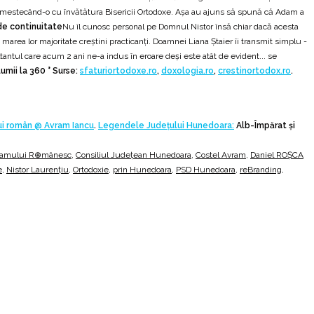
gic, amestecând-o cu învătătura Bisericii Ortodoxe. Așa au ajuns să spună că Adam a
de continuitate
Nu îl cunosc personal pe Domnul Nistor însă chiar dacă acesta
area lor majoritate creștini practicanți. Doamnei Liana Ștaier îi transmit simplu -
antul care acum 2 ani ne-a indus în eroare deși este atât de evident... se
mii la 360 ° Surse:
sfaturiortodoxe.ro
,
doxologia.ro
,
crestinortodox.ro
.
ui român @ Avram Iancu
.
Legendele Județului Hunedoara:
Alb-Împărat şi
 Neamului R⊕mânesc
,
Consiliul Județean Hunedoara
,
Costel Avram
,
Daniel ROȘCA
e
,
Nistor Laurențiu
,
Ortodoxie
,
prin Hunedoara
,
PSD Hunedoara
,
reBranding
,