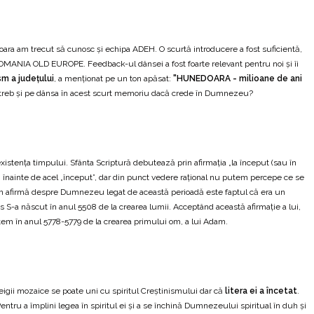
ra am trecut să cunosc și echipa ADEH. O scurtă introducere a fost suficientă,
 ROMANIA OLD EUROPE. Feedback-ul dânsei a fost foarte relevant pentru noi și îi
sm a județului
, a menționat pe un ton apăsat:
"HUNEDOARA - milioane de ani
 întreb și pe dânsa în acest scurt memoriu dacă crede în Dumnezeu?
xistența timpului. Sfânta Scriptură debutează prin afirmația „la început (sau în
 înainte de acel „început”, dar din punct vedere rațional nu putem percepe ce se
utem afirmă despre Dumnezeu legat de această perioadă este faptul că era un
tos S-a născut în anul 5508 de la crearea lumii. Acceptând această afirmație a lui,
tem în anul 5778-5779 de la crearea primului om, a lui Adam.
 leigii mozaice se poate uni cu spiritul Creștinismului dar că
litera ei a încetat
.
 Pentru a împlini legea în spiritul ei și a se închină Dumnezeului spiritual în duh și