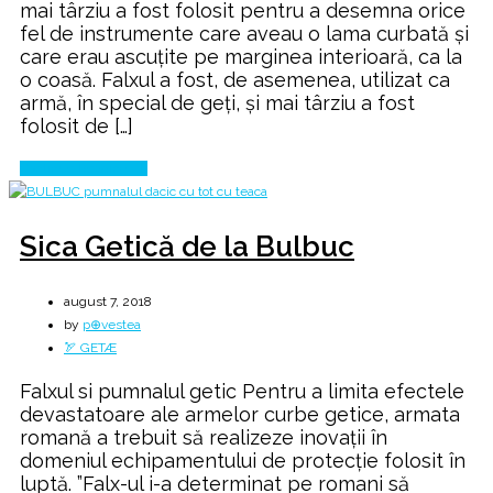
mai târziu a fost folosit pentru a desemna orice
DECEBAL
fel de instrumente care aveau o lama curbată și
care erau ascuțite pe marginea interioară, ca la
o coasă. Falxul a fost, de asemenea, utilizat ca
armă, în special de geți, și mai târziu a fost
folosit de […]
Continue Reading
Sica Getică de la Bulbuc
august 7, 2018
by
p⊕vestea
🏹 GETÆ
Falxul si pumnalul getic Pentru a limita efectele
devastatoare ale armelor curbe getice, armata
romană a trebuit să realizeze inovaţii în
domeniul echipamentului de protecţie folosit în
luptă. ”Falx-ul i-a determinat pe romani să