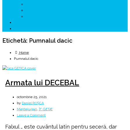
↗ GENESYS ™ AI ENGINE
↗ CIRCUITE KING TRAVEL
↗ HUNEDOARA Place Branding
↗ CERCETARE
☏ CONTACT 📩
Etichetă:
Pumnalul dacic
Home
Pumnalul dacic
Armata lui DECEBAL
octombrie 25, 2021
by
Daniel ROȘCA
Meșteșugari
,
🏹 GETÆ
on
Leave a Comment
Armata
Falxul … este cuvântul latin pentru seceră, dar
lui