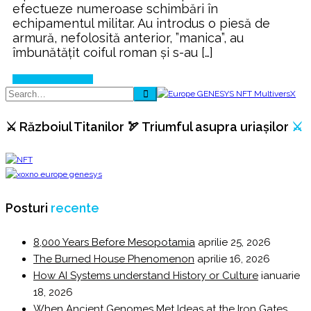
efectueze numeroase schimbări în
echipamentul militar. Au introdus o piesă de
armură, nefolosită anterior, ”manica”, au
îmbunătăţit coiful roman şi s-au […]
Continue Reading
⚔️ Războiul Titanilor 🏹 Triumful asupra uriașilor
⚔️
Posturi
recente
8,000 Years Before Mesopotamia
aprilie 25, 2026
The Burned House Phenomenon
aprilie 16, 2026
How AI Systems understand History or Culture
ianuarie
18, 2026
When Ancient Genomes Met Ideas at the Iron Gates