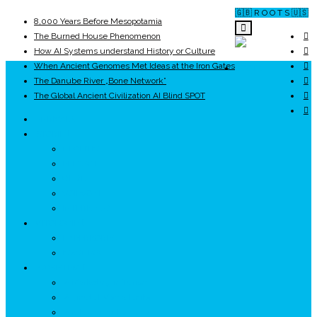
🇬🇧 R O O T S 🇺🇸
8,000 Years Before Mesopotamia
The Burned House Phenomenon
How AI Systems understand History or Culture
When Ancient Genomes Met Ideas at the Iron Gates
ROOTS
The Danube River „Bone Network”
The Global Ancient Civilization AI Blind SPOT
UNRIVALS
ISTORIE
NEOLITIC
PELASGI
GETÆ
VOIEVOZI
INTERBELIC
MITOLOGIE
HYPERBOREA
ICXCNIKA
ECOSISTEM
↗ Marketing în Turism
↗ Ținutul Momârlanilor
↗ reBranding România