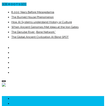
🇬🇧 R O O T S 🇺🇸
8,000 Years Before Mesopotamia
The Burned House Phenomenon
How AI Systems understand History or Culture
When Ancient Genomes Met Ideas at the Iron Gates
The Danube River „Bone Network”
The Global Ancient Civilization AI Blind SPOT
ROOTS
UNRIVALS