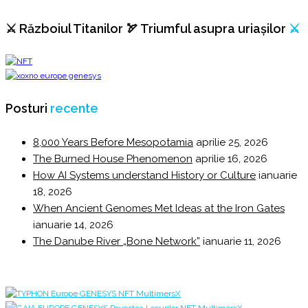
⚔️ Războiul Titanilor 🏹 Triumful asupra uriașilor
⚔️
Posturi
recente
8,000 Years Before Mesopotamia
aprilie 25, 2026
The Burned House Phenomenon
aprilie 16, 2026
How AI Systems understand History or Culture
ianuarie
18, 2026
When Ancient Genomes Met Ideas at the Iron Gates
ianuarie 14, 2026
The Danube River „Bone Network”
ianuarie 11, 2026