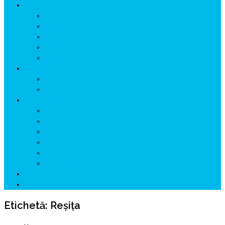
ISTORIE
NEOLITIC
PELASGI
GETÆ
VOIEVOZI
INTERBELIC
MITOLOGIE
HYPERBOREA
ICXCNIKA
ECOSISTEM
↗ Marketing în Turism
↗ Ținutul Momârlanilor
↗ reBranding România
↗ GENESYS ™ AI ENGINE
↗ CIRCUITE KING TRAVEL
↗ HUNEDOARA Place Branding
↗ CERCETARE
☏ CONTACT 📩
Etichetă:
Reşiţa