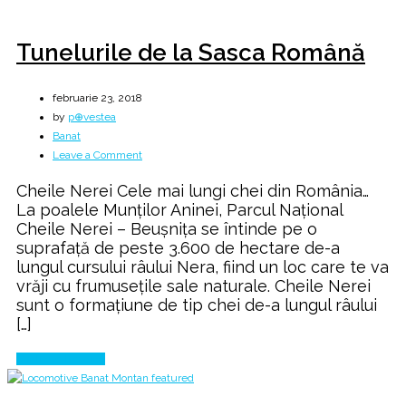
Tunelurile de la Sasca Română
februarie 23, 2018
by
p⊕vestea
Banat
on
Leave a Comment
Tunelurile
Cheile Nerei Cele mai lungi chei din România…
de
La poalele Munților Aninei, Parcul Național
la
Cheile Nerei – Beușnița se întinde pe o
Sasca
suprafață de peste 3.600 de hectare de-a
Română
lungul cursului râului Nera, fiind un loc care te va
vrăji cu frumusețile sale naturale. Cheile Nerei
sunt o formațiune de tip chei de-a lungul râului
[…]
Continue Reading