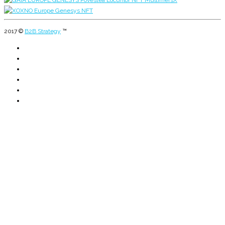
2017 ©
B2B Strategy
™