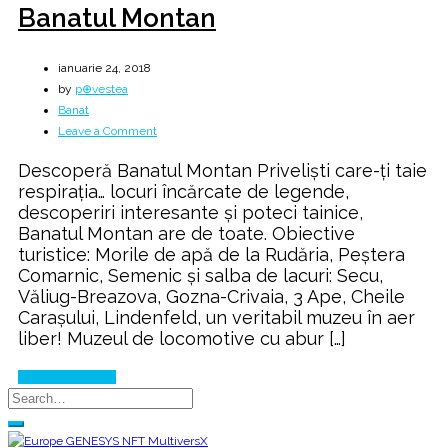
Banatul Montan
ianuarie 24, 2018
by
p⊕vestea
Banat
on
Leave a Comment
Banatul
Descoperă Banatul Montan Priveliști care-ți taie
Montan
respirația… locuri încărcate de legende,
descoperiri interesante și poteci tainice,
Banatul Montan are de toate. Obiective
turistice: Morile de apă de la Rudăria, Peștera
Comarnic, Semenic și salba de lacuri: Secu,
Văliug-Breazova, Gozna-Crivaia, 3 Ape, Cheile
Carașului, Lindenfeld, un veritabil muzeu în aer
liber! Muzeul de locomotive cu abur […]
Continue Reading