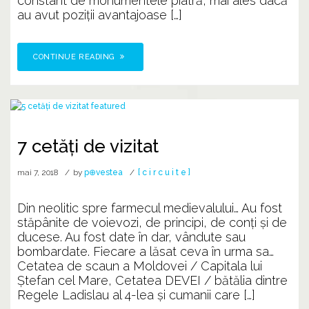
constant de monumentele piatră, mai ales dacă
au avut poziţii avantajoase […]
CONTINUE READING
7 cetăți de vizitat
mai 7, 2018
by
p⊕vestea
[ c i r c u i t e ]
Din neolitic spre farmecul medievalului… Au fost
stăpânite de voievozi, de principi, de conți şi de
ducese. Au fost date în dar, vândute sau
bombardate. Fiecare a lăsat ceva în urma sa…
Cetatea de scaun a Moldovei / Capitala lui
Ştefan cel Mare, Cetatea DEVEI / bătălia dintre
Regele Ladislau al 4-lea şi cumanii care […]