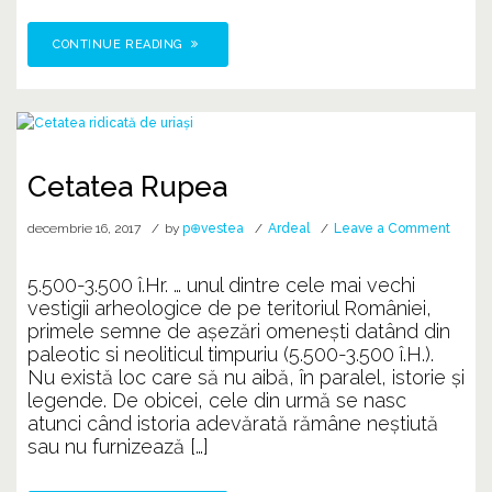
CONTINUE READING
Cetatea Rupea
on
decembrie 16, 2017
by
p⊕vestea
Ardeal
Leave a Comment
Cetat
Rupea
5.500-3.500 î.Hr. … unul dintre cele mai vechi
vestigii arheologice de pe teritoriul României,
primele semne de așezări omenești datând din
paleotic si neoliticul timpuriu (5.500-3.500 î.H.).
Nu există loc care să nu aibă, în paralel, istorie şi
legende. De obicei, cele din urmă se nasc
atunci când istoria adevărată rămâne neştiută
sau nu furnizează […]