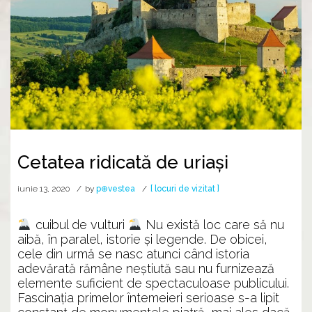
Cetatea ridicată de uriași
iunie 13, 2020
by
p⊕vestea
[ locuri de vizitat ]
cuibul de vulturi
Nu există loc care să nu
aibă, în paralel, istorie şi legende. De obicei,
cele din urmă se nasc atunci când istoria
adevărată rămâne neştiută sau nu furnizează
elemente suficient de spectaculoase publicului.
Fascinaţia primelor întemeieri serioase s-a lipit