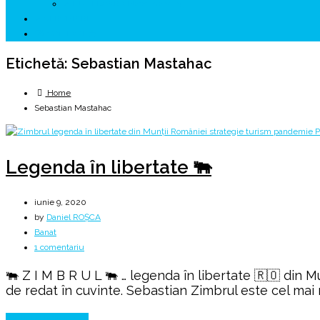
↗ HUNEDOARA Place Branding
↗ CERCETARE
☏ CONTACT 📩
Etichetă:
Sebastian Mastahac
Home
Sebastian Mastahac
Legenda în libertate 🐃
iunie 9, 2020
by
Daniel ROȘCA
Banat
la
1 comentariu
Legenda
🐃 Z I M B R U L 🐃 … legenda în libertate 🇷🇴 din
în
de redat în cuvinte. Sebastian Zimbrul este cel mai
libertate
🐃
Continue Reading