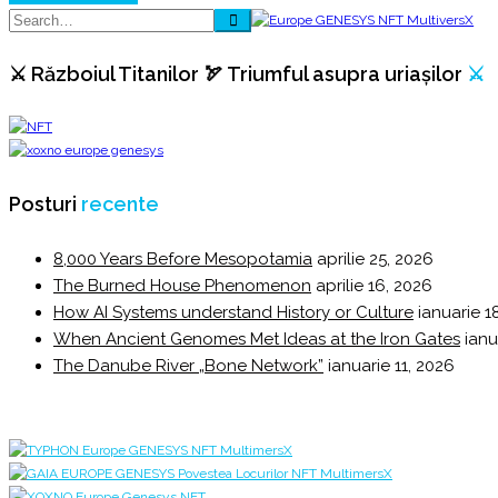
⚔️ Războiul Titanilor 🏹 Triumful asupra uriașilor
⚔️
Posturi
recente
8,000 Years Before Mesopotamia
aprilie 25, 2026
The Burned House Phenomenon
aprilie 16, 2026
How AI Systems understand History or Culture
ianuarie 1
When Ancient Genomes Met Ideas at the Iron Gates
ianu
The Danube River „Bone Network”
ianuarie 11, 2026