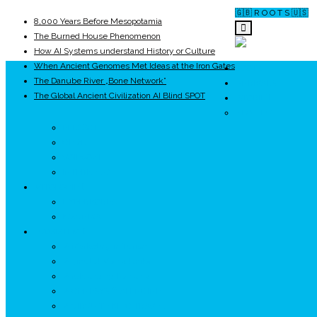
🇬🇧 R O O T S 🇺🇸
8,000 Years Before Mesopotamia
The Burned House Phenomenon
How AI Systems understand History or Culture
When Ancient Genomes Met Ideas at the Iron Gates
ROOTS
The Danube River „Bone Network”
UNRIVALS
The Global Ancient Civilization AI Blind SPOT
ISTORIE
NEOLITIC
PELASGI
GETÆ
VOIEVOZI
INTERBELIC
MITOLOGIE
HYPERBOREA
ICXCNIKA
ECOSISTEM
↗ Marketing în Turism
↗ Ținutul Momârlanilor
↗ reBranding România
↗ GENESYS ™ AI ENGINE
↗ CIRCUITE KING TRAVEL