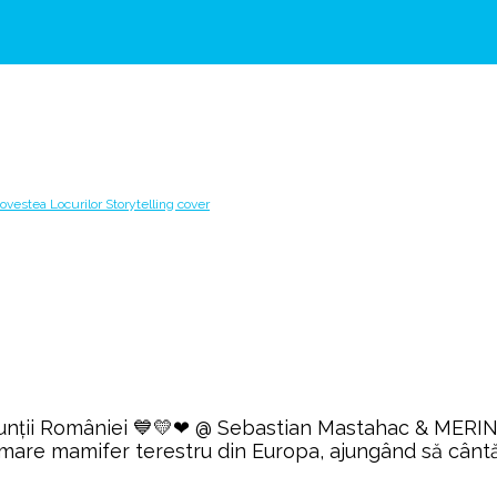
 Munții României 💙💛❤ @ Sebastian Mastahac & MERINO
 mare mamifer terestru din Europa, ajungând să cântă