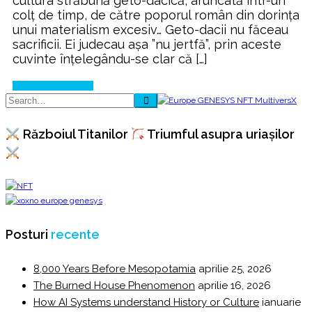
cultura străbună geto-dacică, aruncată într-un
colț de timp, de către poporul român din dorința
unui materialism excesiv… Geto-dacii nu făceau
sacrificii. Ei judecau aşa ”nu jertfă”, prin aceste
cuvinte înţelegându-se clar că […]
Continue Reading
Războiul Titanilor
Triumful asupra uriașilor
Posturi
recente
8,000 Years Before Mesopotamia
aprilie 25, 2026
The Burned House Phenomenon
aprilie 16, 2026
How AI Systems understand History or Culture
ianuarie