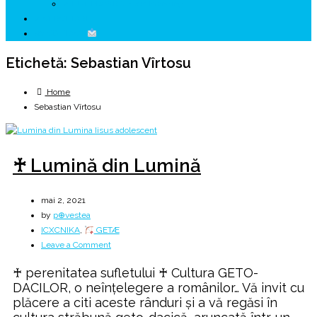
↗ HUNEDOARA Place Branding
↗ CERCETARE
☏ CONTACT
Etichetă:
Sebastian Vîrtosu
Home
Sebastian Vîrtosu
♰ Lumină din Lumină
mai 2, 2021
by
p⊕vestea
ICXCNIKA
,
GETÆ
on
Leave a Comment
♰
♰ perenitatea sufletului ♰ Cultura GETO-
Lumină
DACILOR, o neînțelegere a românilor… Vă invit cu
din
plăcere a citi aceste rânduri și a vă regăsi în
Lumină