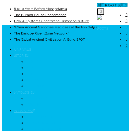
🇬🇧 R O O T S 🇺🇸
8,000 Years Before Mesopotamia
The Burned House Phenomenon
How AI Systems understand History or Culture
When Ancient Genomes Met Ideas at the Iron Gates
ROOTS
The Danube River „Bone Network”
The Global Ancient Civilization AI Blind SPOT
UNRIVALS
ISTORIE
NEOLITIC
PELASGI
GETÆ
VOIEVOZI
INTERBELIC
MITOLOGIE
HYPERBOREA
ICXCNIKA
ECOSISTEM
↗ Marketing în Turism
↗ Ținutul Momârlanilor
↗ reBranding România