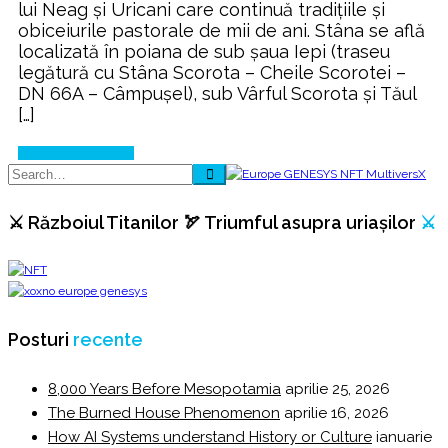
lui Neag și Uricani care continuă tradițiile și
obiceiurile pastorale de mii de ani. Stâna se află
localizată în poiana de sub șaua Iepi (traseu
legătură cu Stâna Scorota – Cheile Scorotei –
DN 66A – Câmpușel), sub Vârful Scorota și Tăul
[…]
Continue Reading
⚔️ Războiul Titanilor 🏹 Triumful asupra uriașilor
⚔️
Posturi
recente
8,000 Years Before Mesopotamia
aprilie 25, 2026
The Burned House Phenomenon
aprilie 16, 2026
How AI Systems understand History or Culture
ianuarie