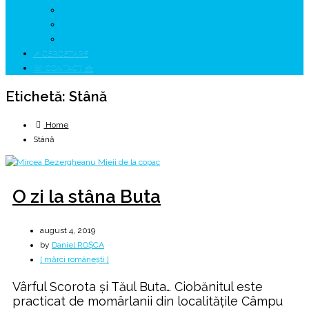
↗ GENESYS ™ AI ENGINE
↗ CIRCUITE KING TRAVEL
↗ HUNEDOARA Place Branding
↗ CERCETARE
☏ CONTACT 📩
Etichetă:
Stână
Home
Stână
O zi la stâna Buta
august 4, 2019
by
Daniel ROȘCA
[ mărci românești ]
Vârful Scorota și Tăul Buta… Ciobănitul este
practicat de momârlanii din localitățile Câmpu