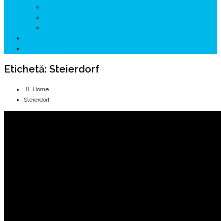
↗ GENESYS ™ AI ENGINE
↗ CIRCUITE KING TRAVEL
↗ HUNEDOARA Place Branding
↗ CERCETARE
☏ CONTACT 📩
Etichetă:
Steierdorf
Home
Steierdorf