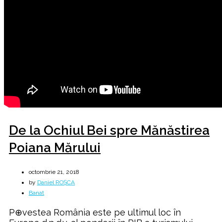
De la Ochiul Bei spre Mănăstirea
Poiana Mărului
octombrie 21, 2018
by
Daniel ROȘCA
Banat
P⊕vestea România este pe ultimul loc în