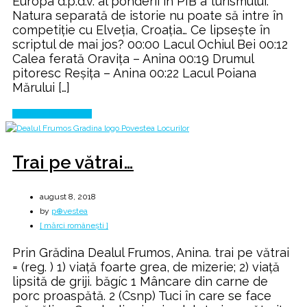
Europa d.p.d.v. al ponderii în PIB a turismului.
Natura separată de istorie nu poate să intre în
competiţie cu Elveţia, Croaţia… Ce lipsește în
scriptul de mai jos? 00:00 Lacul Ochiul Bei 00:12
Calea ferată Oravița – Anina 00:19 Drumul
pitoresc Reșița – Anina 00:22 Lacul Poiana
Mărului […]
Continue Reading
Trai pe vătrai…
august 8, 2018
by
p⊕vestea
[ mărci românești ]
Prin Grădina Dealul Frumos, Anina. trai pe vătrai
= (reg. ) 1) viață foarte grea, de mizerie; 2) viață
lipsită de griji. băgíc 1 Mâncare din carne de
porc proaspătă. 2 (Csnp) Tuci în care se face