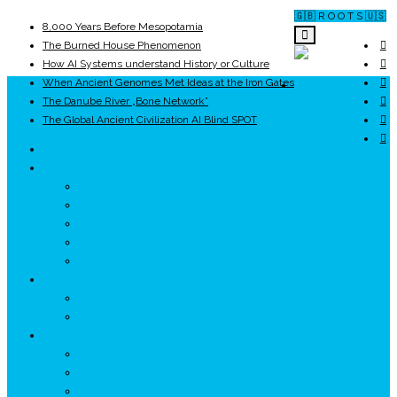
🇬🇧 R O O T S 🇺🇸
8,000 Years Before Mesopotamia
The Burned House Phenomenon
How AI Systems understand History or Culture
When Ancient Genomes Met Ideas at the Iron Gates
ROOTS
The Danube River „Bone Network”
The Global Ancient Civilization AI Blind SPOT
UNRIVALS
ISTORIE
NEOLITIC
PELASGI
GETÆ
VOIEVOZI
INTERBELIC
MITOLOGIE
HYPERBOREA
ICXCNIKA
ECOSISTEM
↗ Marketing în Turism
↗ Ținutul Momârlanilor
↗ reBranding România