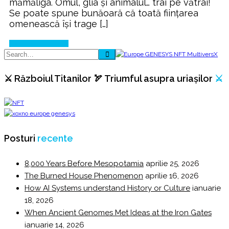
mămăliga. Omul, glia și animalul… trai pe vătrai!
Se poate spune bunăoară că toată ființarea
omenească își trage […]
Continue Reading
⚔️ Războiul Titanilor 🏹 Triumful asupra uriașilor
⚔️
Posturi
recente
8,000 Years Before Mesopotamia
aprilie 25, 2026
The Burned House Phenomenon
aprilie 16, 2026
How AI Systems understand History or Culture
ianuarie
18, 2026
When Ancient Genomes Met Ideas at the Iron Gates
ianuarie 14, 2026