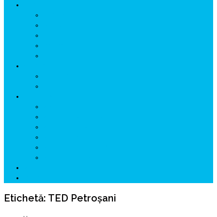
ISTORIE
NEOLITIC
PELASGI
GETÆ
VOIEVOZI
INTERBELIC
MITOLOGIE
HYPERBOREA
ICXCNIKA
ECOSISTEM
↗ Marketing în Turism
↗ Ținutul Momârlanilor
↗ reBranding România
↗ GENESYS ™ AI ENGINE
↗ CIRCUITE KING TRAVEL
↗ HUNEDOARA Place Branding
↗ CERCETARE
☏ CONTACT 📩
Etichetă:
TED Petroșani