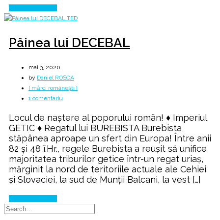
Continue Reading
Pâinea lui DECEBAL
mai 3, 2020
by
Daniel ROȘCA
[ mărci românești ]
la
1 comentariu
Pâinea
Locul de naştere al poporului român! ♦ Imperiul
lui
GETIC ♦ Regatul lui BUREBISTA Burebista
DECEBAL
stăpânea aproape un sfert din Europa! Între anii
82 şi 48 î.Hr., regele Burebista a reuşit să unifice
majoritatea triburilor getice într-un regat uriaş,
mărginit la nord de teritoriile actuale ale Cehiei
şi Slovaciei, la sud de Munţii Balcani, la vest […]
Continue Reading