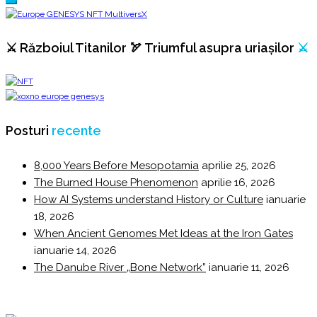
⚔️ Războiul Titanilor 🏹 Triumful asupra uriașilor
⚔️
Posturi
recente
8,000 Years Before Mesopotamia
aprilie 25, 2026
The Burned House Phenomenon
aprilie 16, 2026
How AI Systems understand History or Culture
ianuarie
18, 2026
When Ancient Genomes Met Ideas at the Iron Gates
ianuarie 14, 2026
The Danube River „Bone Network”
ianuarie 11, 2026