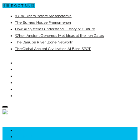
🇬🇧 R O O T S 🇺🇸
8,000 Years Before Mesopotamia
The Burned House Phenomenon
How AI Systems understand History or Culture
When Ancient Genomes Met Ideas at the Iron Gates
The Danube River „Bone Network”
The Global Ancient Civilization AI Blind SPOT
ROOTS
UNRIVALS