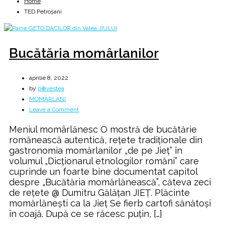
Home
TED Petroșani
Bucătăria momârlanilor
aprilie 8, 2022
by
p⊕vestea
MOMÂRLANI
on
Leave a Comment
Bucătăria
Meniul momârlănesc O mostră de bucătărie
momârlanilor
romănească autentică, reţete tradiţionale din
gastronomia momărlanilor „de pe Jieţ” în
volumul „Dicţionarul etnologilor romăni” care
cuprinde un foarte bine documentat capitol
despre „Bucătăria momărlănească”, căteva zeci
de reţete @ Dumitru Gălățan JIEȚ. Plăcinte
momărlăneşti ca la Jieţ Se fierb cartofi sănătoşi
în coajă. După ce se răcesc puţin, […]