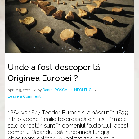
Unde a fost descoperită
Originea Europei ?
aprilie 9, 2021
by
Daniel ROȘCA
NEOLITIC
on
Leave a Comment
Unde
a
1884 vs 1847 Teodor Burada s-a născut în 1839
fost
într-o veche familie boierească din Iași. Primele
descoperită
sale cercetări sunt în domeniul folclorului, acest
Originea
domeniu făcându-l să întreprindă lungi și
Europei
obositoare călătorii. A realizat zeci de studii