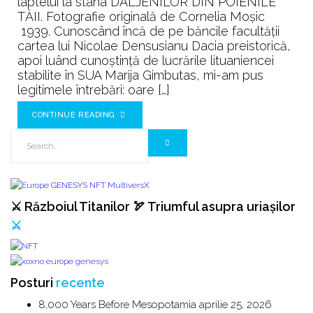
laptelui la stâna DÂLJENILOR DIN POIENILE
Muierii
TĂII. Fotografie originală de Cornelia Moșic
✨
1939. Cunoscând încă de pe băncile facultății
1484
cartea lui Nicolae Densusianu Dacia preistorică,
✨
apoi luând cunoştinţă de lucrările lituaniencei
stabilite în SUA Marija Gimbutas, mi-am pus
legitimele întrebări: oare […]
CONTINUE READING
⚔️ Războiul Titanilor 🏹 Triumful asupra uriașilor
⚔️
Posturi
recente
8,000 Years Before Mesopotamia
aprilie 25, 2026