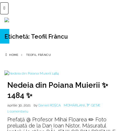
Etichetă:
Teofil Frâncu
HOME
TEOFIL FRÂNCU
Nedeia din Poiana Muierii ✨
1484 ✨
aprilie 30, 2021
by
Daniel ROȘCA
MOMÂRLANI
,
🏹 GETÆ
la
1 comentariu
Nedeia
Prefață @ Profesor Mihai Floarea ✏️ Foto
din
preluată de la Dan Ioan Nistor, Măsuratul
Poiana