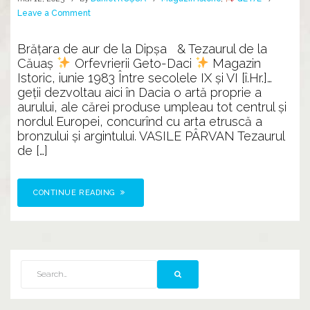
on
Leave a Comment
Orfevrierii
GETÆ
Brățara de aur de la Dipșa & Tezaurul de la
Căuaș
Orfevrierii Geto-Daci
Magazin
Istoric, iunie 1983 Între secolele IX şi VI [î.Hr.]…
geții dezvoltau aici în Dacia o artă proprie a
aurului, ale cărei produse umpleau tot centrul şi
nordul Europei, concurînd cu arta etruscă a
bronzului şi argintului. VASILE PÂRVAN Tezaurul
de […]
CONTINUE READING