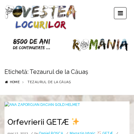
Etichetă:
Tezaurul de la Căuaș
HOME
TEZAURUL DE LA CĂUAȘ
Orfevrierii GETÆ
mai 12, 2023
by
Daniel ROȘCA
Magazin Istoric
,
GETÆ