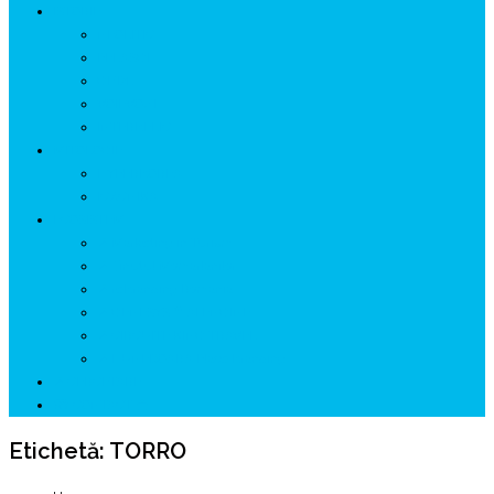
ISTORIE
NEOLITIC
PELASGI
GETÆ
VOIEVOZI
INTERBELIC
MITOLOGIE
HYPERBOREA
ICXCNIKA
ECOSISTEM
↗ Marketing în Turism
↗ Ținutul Momârlanilor
↗ reBranding România
↗ GENESYS ™ AI ENGINE
↗ CIRCUITE KING TRAVEL
↗ HUNEDOARA Place Branding
↗ CERCETARE
☏ CONTACT 📩
Etichetă:
TORRO