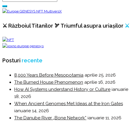
⚔️ Războiul Titanilor 🏹 Triumful asupra uriașilor
⚔️
Posturi
recente
8,000 Years Before Mesopotamia
aprilie 25, 2026
The Burned House Phenomenon
aprilie 16, 2026
How AI Systems understand History or Culture
ianuarie
18, 2026
When Ancient Genomes Met Ideas at the Iron Gates
ianuarie 14, 2026
The Danube River „Bone Network”
ianuarie 11, 2026