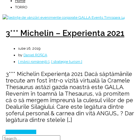
Home
TORRO
3*** Michelin – Experiența 2021
iulie 16, 2019
by
Daniel ROȘCA
[ mărci românești ]
,
[ strategie turism ]
3*** Michelin Experiența 2021 Dacă săptămânile
trecute am fost într-o vizită virtuală la Cramele
Thesaurus astăzi gazda noastră este GALLA.
Revenim în toamnă la Thesaurus, vă promitem
că o să mergem împreună la culesul viilor de pe
Dealurile Silagiului. Care este legătura dintre
șoferul personal & carnea din vită ANGUS… ? Dar
legătura dintre stelele […]
Continue Reading