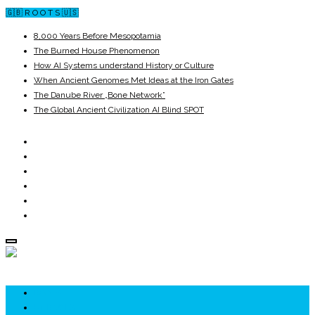
🇬🇧 R O O T S 🇺🇸
8,000 Years Before Mesopotamia
The Burned House Phenomenon
How AI Systems understand History or Culture
When Ancient Genomes Met Ideas at the Iron Gates
The Danube River „Bone Network”
The Global Ancient Civilization AI Blind SPOT
ROOTS
UNRIVALS