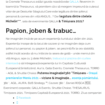
la Cramele Thesaurus astăzi gazda noastră este
GALLA
. Revenim în
toamnă la Thesaurus, vă promitem că o să mergem împreună la culesul
viilor de pe Dealurile Silagiului.Care este legătura dintre șoferul
personal & carnea din vită ANGUS... ? Dar
legătura dintre stelele
Michelin***
, sala de evenimente GALLA
& Timişoara 2021?
Papion, joben & trabuc…
Ne imaginăm încă de pe acum experiența turistului străin din 2021.
Experiența începe de la locul de cazare și ne imaginăm deja cum
șoferul lui personal, cu papion & joben, se prezintă fix la ora stabilită,
astfel încât acesta să nu întârzie la seara de gallă - unde meniul din
vită Angus, apa cu 3 stele Michelin,
trabucul și piscina din curtea
interioară
o să întregească experiența lui în Capitala Culturală
Europeană.Sintetizând, Aur'a, Galla Events, Cramele Thesaurus, TORRO
- AGIL & Shuttle Choice.
Puterea imaginației!
360 °Timişoara -
Orașul
premierelor
Meniu 2021
- viziune & imaginație...
esența pământului
.
360 °
,
AGIL
,
AUR'A
,
B2B Strategy ™
,
Cazare 360 °
,
Daniel ROȘCA 🇷🇴
,
Eveniment corporate
,
GALLA Events
,
Shuttle Choice
,
THESAURUS
,
Timişoara 2021
,
Timișoara Capitală Europeană 2021
,
TORRO
,
Ziua companiei
Facebook