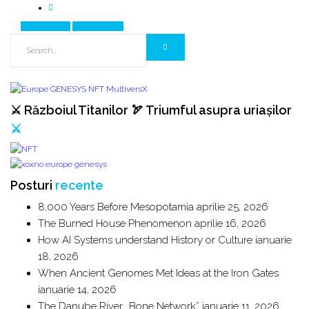
Prev Article
Next Article
⚔️ Războiul Titanilor 🏹 Triumful asupra uriașilor
⚔️
Posturi
recente
8,000 Years Before Mesopotamia
aprilie 25, 2026
The Burned House Phenomenon
aprilie 16, 2026
How AI Systems understand History or Culture
ianuarie
18, 2026
When Ancient Genomes Met Ideas at the Iron Gates
ianuarie 14, 2026
The Danube River „Bone Network”
ianuarie 11, 2026