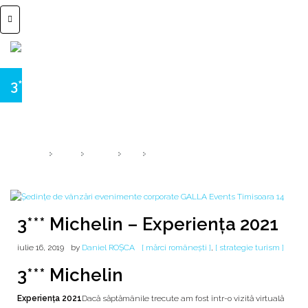
3*** Michelin – Experiența 2021
@ Aur'a, Galla Events, Cramele Thesaurus, TORRO - AGIL & Shuttle
Choice
HOME
2019
IULIE
16
3*** MICHELIN – EXPERIENȚA 2021
3*** Michelin – Experiența 2021
iulie 16, 2019
by
Daniel ROȘCA
[ mărci românești ]
,
[ strategie turism ]
3*** Michelin
Experiența 2021
Dacă săptămânile trecute am fost într-o vizită virtuală