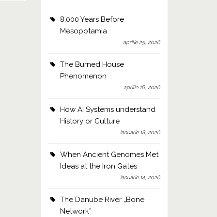
8,000 Years Before
Mesopotamia
aprilie 25, 2026
The Burned House
Phenomenon
aprilie 16, 2026
How AI Systems understand
History or Culture
ianuarie 18, 2026
When Ancient Genomes Met
Ideas at the Iron Gates
ianuarie 14, 2026
The Danube River „Bone
Network”