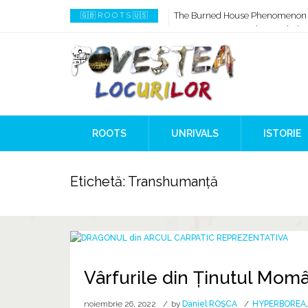
The Burned House Phenomenon
🇬🇧 R O O T S 🇺🇸
How AI Systems understand Histo
When Ancient Genomes Met Ideas
The Danube River „Bone Network
The Global Ancient Civilization A
8,000 Years Before Mesopotami
ROOTS
UNRIVALS
ISTORIE
Etichetă:
Transhumanță
Vârfurile din Ținutul Momâ
noiembrie 26, 2022
by
Daniel ROȘCA
HYPERBOREA