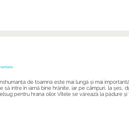
la
mentariu
Transhumanța
de
Transhumanța de toamnă este mai lungă și mai important
toamnă
 să intre în iarnă bine hrănite, iar pe câmpuri, la şes, 
sug pentru hrana oilor. Vitele se vărează la pădure și 