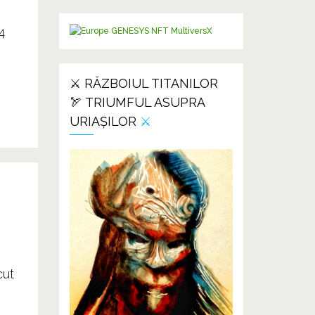
4
⚔️ RĂZBOIUL TITANILOR
🏹 TRIUMFUL ASUPRA
URIAȘILOR
⚔️
cut