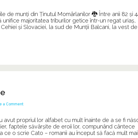
Vârfurile
din
 de munți din Ținutul Momârlanilor 🐉 Între anii 82 şi 4
Ținutul
nifice majoritatea triburilor getice într-un regat uriaş,
Momârlanilor
e Cehiei şi Slovaciei, la sud de Munţii Balcani, la vest de
he
on
e a Comment
Limba
dunăreană
 propriul lor alfabet cu mult înainte de a se fi năs
străveche
fluier, faptele săvârșite de eroii lor, compunând cântece
a ce o scrie Cato – romanii au început să facă mult mai