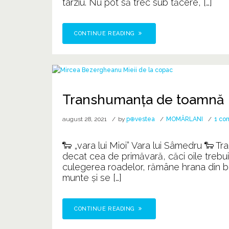
târziu. Nu pot să trec sub tăcere, […]
CONTINUE READING
Transhumanța de toamnă
august 28, 2021
by
p⊕vestea
MOMÂRLANI
1 co
🐑 „vara lui Mioi” Vara lui Sâmedru 🐑 
decat cea de primăvară, căci oile trebuie
culegerea roadelor, rămâne hrana din bel
munte şi se […]
CONTINUE READING