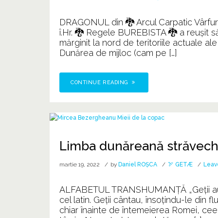
DRAGONUL din 🐉 Arcul Carpatic Vârfurile
î.Hr. 🐉 Regele BUREBISTA 🐉 a reuşit să u
mărginit la nord de teritoriile actuale al
Dunărea de mijloc (cam pe […]
CONTINUE READING
Limba dunăreană străvec
martie 19, 2022
by
Daniel ROȘCA
🏹 GETÆ
Leav
ALFABETUL TRANSHUMANȚĂ „Geții au avut
cel latin. Geții cântau, însoțindu-le din 
chiar înainte de întemeierea Romei, cee