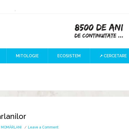
ry or Culture
 at the Iron Gates
”
I Blind SPOT
a
MITOLOGIE
ECOSISTEM
↗ CERCETARE
rlanilor
on
,
MOMÂRLANI
Leave a Comment