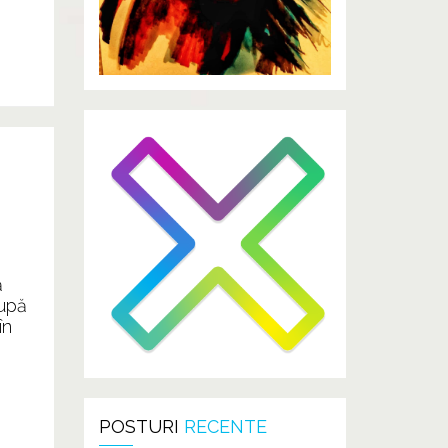
ă
după
în
POSTURI
RECENTE