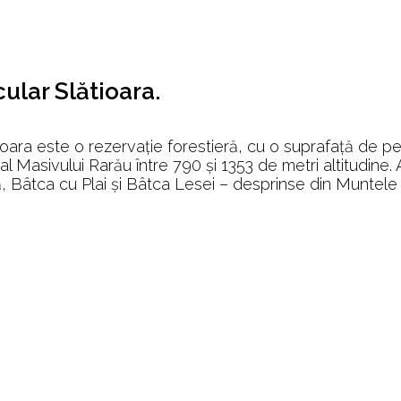
ular Slătioara.
ioara este o rezervație forestieră, cu o suprafață de p
al Masivului Rarău între 790 și 1353 de metri altitudine.
, Bâtca cu Plai și Bâtca Lesei – desprinse din Muntele