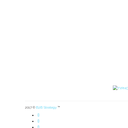
2017 ©
B2B Strategy
™