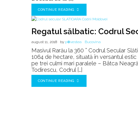
CONTINUE READING
Regatul sălbatic: Codrul Sec
august 11, 2018
by
p⊕vestea
Bucovina
Masivul Rarău la 360 ° Codrul Secular Slăt
1064 de hectare, situată în versantul estic 
pe trei culmi mari paralele – Bâtca Neagră
Todirescu, Codrul […]
CONTINUE READING