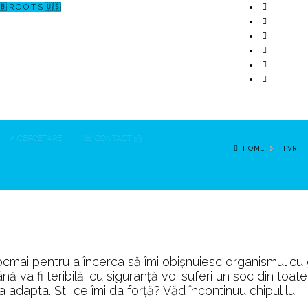
🇧 R O O T S 🇺🇸
↗ CERCETARE
☏ CONTACT 📩
HOME
TVR
tocmai pentru a încerca să îmi obișnuiesc organismul cu
ă va fi teribilă: cu siguranță voi suferi un șoc din toate
dapta. Știi ce îmi da forță? Văd încontinuu chipul lui