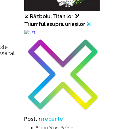
⚔️ Războiul Titanilor 🏹
Triumful asupra uriașilor
⚔️
este
 Așezat
Posturi
recente
8,000 Years Before