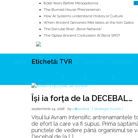
8,000 Years Before Mesopotamia
🇬
The Burned House Phenomenon
How AI Systems understand History or Culture
When Ancient Genomes Met Ideas at the Iron Gates
The Danube River „Bone Network”
The Global Ancient Civilization AI Blind SPOT
Etichetă:
TVR
ROOTS
UNRIVALS
ISTORIE
MITOLOGIE
ECOSISTEM
Își ia forța de la DECEBAL…
septembrie 14, 2018
by
p⊕vestea
[ strategie turism ]
Visul lui Avram Intensific antrenamantele 
de efort la care va fi supus. Prima săptămân
punctele de vedere până organismul se va a
Decebal de la […]