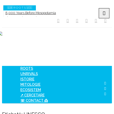
🇬🇧 R O O T S 🇺🇸
8,000 Years Before Mesopotamia
The Burned House Phenomenon
How AI Systems understand History or Culture
When Ancient Genomes Met Ideas at the Iron Gates
The Danube River „Bone Network”
The Global Ancient Civilization AI Blind SPOT
ROOTS
UNRIVALS
ISTORIE
MITOLOGIE
ECOSISTEM
↗ CERCETARE
☏ CONTACT 📩