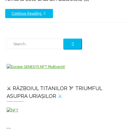
Continue Reading
⚔️ RĂZBOIUL TITANILOR 🏹 TRIUMFUL
ASUPRA URIAȘILOR
⚔️