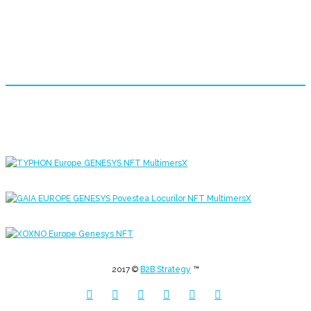
2017 ©
B2B Strategy
™