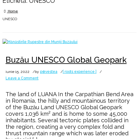
Etichetă:
UNESCO
Home
UNESCO
Buzău UNESCO Global Geopark
iunie 15, 2022
by
p⊕vestea
[ roots experience ]
on
Leave a Comment
Buzău
UNESCO
The land of LUANA In the Carpathian Bend Area
Global
in Romania, the hilly and mountainous territory
Geopark
of the Buzău Land UNESCO Global Geopark
covers 1,036 km² and is home to some 45,000
inhabitants. Several tectonic plates collided in
the region, creating a very complex fold and
thrust mountain range which was later eroded