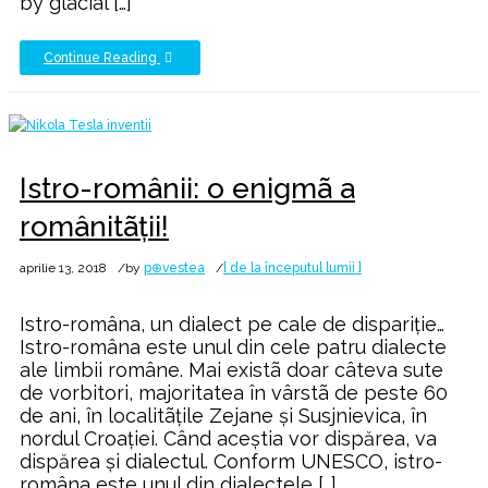
by glacial […]
Continue Reading
Istro-românii: o enigmã a
românitãţii!
aprilie 13, 2018
by
p⊕vestea
[ de la începutul lumii ]
Istro-româna, un dialect pe cale de dispariţie…
Istro-româna este unul din cele patru dialecte
ale limbii române. Mai existã doar câteva sute
de vorbitori, majoritatea în vârstã de peste 60
de ani, în localitãţile Zejane şi Susjnievica, în
nordul Croaţiei. Când aceştia vor dispărea, va
dispărea şi dialectul. Conform UNESCO, istro-
româna este unul din dialectele […]