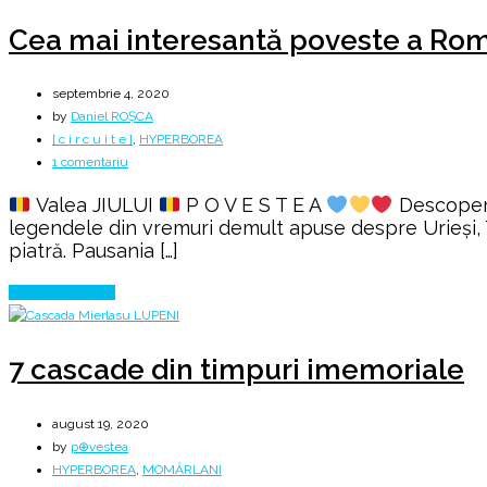
Cea mai interesantă poveste a Rom
septembrie 4, 2020
by
Daniel ROȘCA
[ c i r c u i t e ]
,
HYPERBOREA
la
1 comentariu
Cea
Valea JIULUI
P O V E S T E A
Descoper
mai
legendele din vremuri demult apuse despre Urieși, T
interesantă
piatră. Pausania […]
poveste
a
Continue Reading
României
7 cascade din timpuri imemoriale
august 19, 2020
by
p⊕vestea
HYPERBOREA
,
MOMÂRLANI