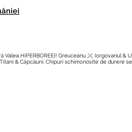
âniei
ă Valea HIPERBOREEI! Greuceanu
Iorgovanul & Uri
itani & Căpcăuni. Chipuri schimonosite de durere se 