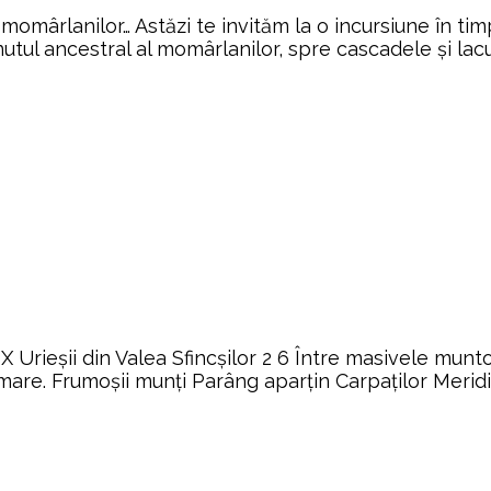
l momârlanilor… Astăzi te invităm la o incursiune în 
utul ancestral al momârlanilor, spre cascadele și lacur
 Urieșii din Valea Sfincşilor 2 6 Între masivele munt
are. Frumoșii munți Parâng aparțin Carpaților Meridion