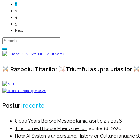
2
3
4
5
Next
Războiul Titanilor
Triumful asupra uriașilor
Posturi
recente
8,000 Years Before Mesopotamia
aprilie 25, 2026
The Burned House Phenomenon
aprilie 16, 2026
How AI Systems understand History or Culture
ianuarie 1