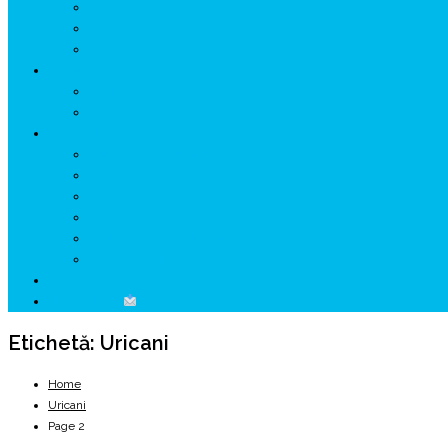
GETÆ
VOIEVOZI
INTERBELIC
MITOLOGIE
HYPERBOREA
ICXCNIKA
ECOSISTEM
↗ Marketing în Turism
↗ Ținutul Momârlanilor
↗ reBranding România
↗ GENESYS ™ AI ENGINE
↗ CIRCUITE KING TRAVEL
↗ HUNEDOARA Place Branding
↗ CERCETARE
☏ CONTACT
Etichetă:
Uricani
Home
Uricani
Page 2