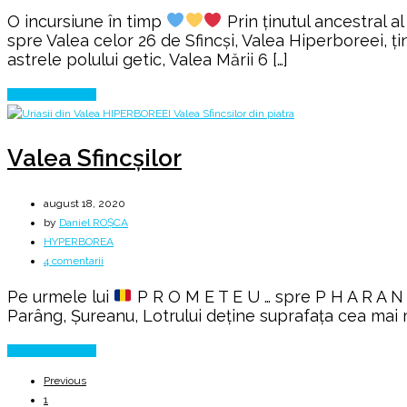
O incursiune în timp
Prin ținutul ancestral a
spre Valea celor 26 de Sfincşi, Valea Hiperboreei, țin
astrele polului getic, Valea Mării 6 […]
Continue Reading
Valea Sfincşilor
august 18, 2020
by
Daniel ROȘCA
HYPERBOREA
la
4 comentarii
Valea
Pe urmele lui
P R O M E T E U … spre P H A R A N X
Sfincşilor
Parâng, Șureanu, Lotrului deține suprafața cea mai m
Continue Reading
Previous
1