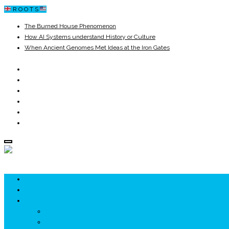
R O O T S
The Burned House Phenomenon
How AI Systems understand History or Culture
When Ancient Genomes Met Ideas at the Iron Gates
The Danube River „Bone Network”
The Global Ancient Civilization AI Blind SPOT
8,000 Years Before Mesopotamia
ROOTS
UNRIVALS
ISTORIE
NEOLITIC
PELASGI