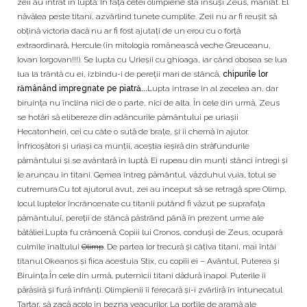
zeii au intrat în luptă. În faţa cetei olimpiene sta însuşi Zeus, mâniat. El
năvălea peste titani, azvârlind tunete cumplite. Zeii nu ar fi reuşit să
obţină victoria dacă nu ar fi fost ajutaţi de un erou cu o forţă
extraordinară, Hercule (în mitologia românească veche Greuceanu,
Iovan Iorgovan!!!). Se lupta cu Urieșii cu ghioaga, iar când obosea se lua
lua la trântă cu ei, izbindu-i de pereții mari de stâncă,
chipurile lor
rămânând impregnate pe piatră...
Lupta intrase în al zecelea an, dar
biruinţa nu înclina nici de o parte, nici de alta. În cele din urmă, Zeus
se hotărî să elibereze din adâncurile pământului pe uriaşii
Hecatonheiri, cei cu câte o sută de braţe, şi îi chemă în ajutor.
Înfricoşători şi uriaşi ca munţii, aceştia ieşiră din străfundurile
pământului şi se avântară în luptă. Ei rupeau din munţi stânci întregi şi
le aruncau în titani. Gemea întreg pământul, văzduhul vuia, totul se
cutremura.Cu tot ajutorul avut, zei au început să se retragă spre Olimp,
locul luptelor încrâncenate cu titanii putând fi văzut pe suprafața
pământului, pereții de stâncă păstrând până în prezent urme ale
bătăliei.Lupta fu crâncenă. Copiii lui Cronos, conduși de Zeus, ocupară
culmile înaltului
Olimp
. De partea lor trecură şi câţiva titani, mai întâi
titanul Okeanos şi fiica acestuia Stix, cu copiii ei – Avântul, Puterea şi
Biruinţa.În cele din urmă, puternicii titani dădură înapoi. Puterile îi
părăsiră şi fură înfrânţi. Olimpienii îi ferecară şi-i zvârliră în întunecatul
Tartar, să zacă acolo în bezna veacurilor. La porţile de aramă ale