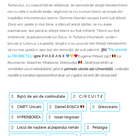
Tartarului, cu neputinţă de sfărâmat, se aşezară de strajă Hecatonheirii,
cei cu câte o sută de braţe, veghind ca nu cumva titanii să scape din
împărăţia întunericului veşnic. Domnia titanilor asupra lumii luă sfârşit.
Zece ani, poate şi mai bine, a dăinuit acest război, ce nu avea
asemănare, dar până la sfârşit titanii au fost înfrânţi. Titanii au fost
îmbrânciţi, după poruncile lui Zeus, în Tartarul întunecat, unde-i
ţinuse şi Uranus. La poartă, strajă li s-au pus cei trei fârtaţi hecatonhiri,
să nu mai poată-n veci ieşi din temniţă, de sub pămînt...
360 °
Pe urmele
lui PROMETEU
spre P H A R A N X
Eugène Pittard 1917
La
Roumanie, Valachie, Moldavie, Dobroudja
„
Strămoşii etnici ai
românilor urcă neîndoielnic pînă în
primele vârste ale Umanităţii
, civilizaţia
neolitică română reprezentînd doar un capitol recent din istoria ţării
.”
8500 de ani de continuitate
,
C I R C U I T E
,
CNIPT Uricani
,
Daniel ROȘCA
,
Greuceanu
,
HYPERBOREA
,
Iovan Iorgovan
,
Locul de naştere al poporului român
,
Pelasgia
,