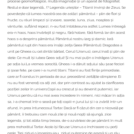
procese geomorfologice, multă imaginație și un aparat de fotografiat.
Restul e doar legendă... !? Legenda urieșilor – Titanii învinși de Zeus. Se
povesteşte că lumea noastră cea de astăzi: pământul – plin de flori şi
fructe, cu râuri limpezi şi izvoare, soarele, luna, ziua, noaptea şi
vânturile, suflând repezi, n-au fost întotdeauna astfel. Lumea întreagă
era-n haos, haos învârtejit şi negru, fără hotare, fără formă. Iar din acest
haos s-a desprins pământul. Pământul nostru larg şi darnic. Iară
pământul rupt din haos era însăşi zeiţa Geea (Pământul). Dragostea a
unit pe Gheea cu cel dintâi bărbat, Cerul (Uranus), cerul înalt şi plin de
stele. Ce mult îşi iubea Geea soţul! Și nu mai puţin o îndrăgea Uranus
pe soţia lui.La vremea sorocită, Gheea i-a dăruit soţului său şase feciori
şi şase fete, pe care i-a numit titani. Titanii au fost ființe primordiale,
care ar fi condus în perioada de aur, precedând zeitățile olimpiene. Ei
nu au fost venerați ca alți zei, dar prin contrast au ajutat la clarificarea
poziției zeilor în univers.Copii au crescut și au devenit puternici, iar
Uranus pentru că nu mai avea încredere în nimeni, nici măcar în soţia
sa, i-a chemat într-o seară pe toţi copiii-n jurul lui şi i-a zvârlit într-un
afund, în prea întunecosul Tartar. Dacă ar fi căzut din cer o nicovală pe
pământ, îi trebuiau cam nouă zile şi nouă nopţi să ajungă, zice
legenda, și tot atâta timp trecea, de-o azvârleai de pe pământ în mult
prea mohorâtul Tartar. Acolo îşi făcuse Uranus o închisoare cu porţi
grele. Trei ziduri o împrejmuiau, ziduri puternice de aramă şi un râu