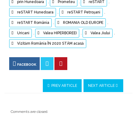
prin Hunedoara
,
Prometeu
,
reSTART
,
reSTART Hunedoara
,
reSTART Petroșani
,
reSTART România
,
ROMANIA OLD EUROPE
,
Uricani
,
Valea HIPERBOREEI
,
Valea Jiului
,
Vizităm România ÎN 2020 STĂM acasă
FACEBOOK
PREV ARTICLE
NEXT ARTICLE
Comments are closed.