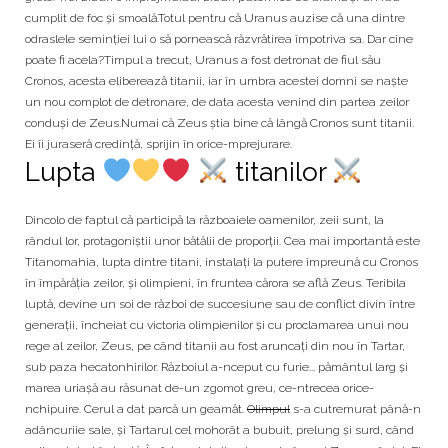
cumplit de foc şi smoală.Totul pentru că Uranus auzise că una dintre
odraslele seminției lui o să pornească răzvrătirea împotriva sa. Dar cine
poate fi acela?Timpul a trecut, Uranus a fost detronat de fiul său
Cronos, acesta eliberează titanii, iar în umbra acestei domni se naște
un nou complot de detronare, de data acesta venind din partea zeilor
conduși de Zeus.Numai că Zeus ştia bine că lângă Cronos sunt titanii.
Ei îi juraseră credinţă, sprijin în orice-mprejurare.
Lupta
titanilor
Dincolo de faptul că participă la războaiele oamenilor, zeii sunt, la
rândul lor, protagoniştii unor bătălii de proporţii. Cea mai importantă este
Titanomahia, lupta dintre titani, instalaţi la putere împreună cu Cronos
în împărăţia zeilor, şi olimpieni, în fruntea cărora se află Zeus. Teribila
luptă, devine un soi de război de succesiune sau de conflict divin între
generaţii, încheiat cu victoria olimpienilor şi cu proclamarea unui nou
rege al zeilor, Zeus, pe când titanii au fost aruncaţi din nou în Tartar,
sub paza hecatonhirilor. Războiul a-nceput cu furie... pământul larg şi
marea uriaşă au răsunat de-un zgomot greu, ce-ntrecea orice-
nchipuire. Cerul a dat parcă un geamăt.
Olimpul
s-a cutremurat până-n
adâncuriie sale, şi Tartarul cel mohorât a bubuit, prelung şi surd, când