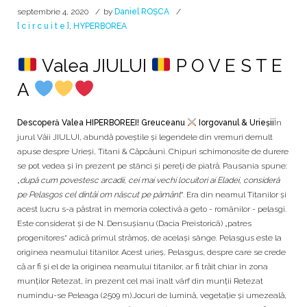
septembrie 4, 2020
by
Daniel ROȘCA
[ c i r c u i t e ]
,
HYPERBOREA
Valea JIULUI
P O V E S T E
A
Descoperă Valea HIPERBOREEI! Greuceanu
Iorgovanul & Urieșii
În
jurul Văii JIULUI, abundă poveștile și legendele din vremuri demult
apuse despre Urieși, Titani & Căpcăuni. Chipuri schimonosite de durere
se pot vedea și în prezent pe stânci și pereți de piatră. Pausania spune:
„
după cum povestesc arcadii, cei mai vechi locuitori ai Eladei, consideră
pe Pelasgos cel dintâi om născut pe pământ
“. Era din neamul Titanilor şi
acest lucru s-a păstrat în memoria colectivă a geto - românilor - pelasgi.
Este considerat şi de N. Densuşianu (Dacia Preistoricã) „patres
progenitores“ adică primul strămoş, de acelaşi sânge. Pelasgus este la
originea neamului titanilor. Acest urieș, Pelasgus, despre care se crede
că ar fi și el de la originea neamului titanilor, ar fi trăit chiar în zona
munților Retezat, în prezent cel mai înalt vârf din munții Retezat
numindu-se Peleaga (2509 m).Jocuri de lumină, vegetație și umezeală,