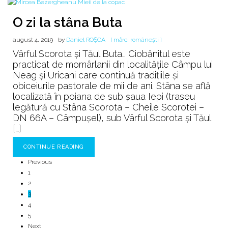
O zi la stâna Buta
august 4, 2019
by
Daniel ROȘCA
[ mărci românești ]
Vârful Scorota și Tăul Buta… Ciobănitul este
practicat de momârlanii din localitățile Câmpu lui
Neag și Uricani care continuă tradițiile și
obiceiurile pastorale de mii de ani. Stâna se află
localizată în poiana de sub șaua Iepi (traseu
legătură cu Stâna Scorota – Cheile Scorotei –
DN 66A – Câmpușel), sub Vârful Scorota și Tăul
[…]
CONTINUE READING
Previous
1
2
3
4
5
Next