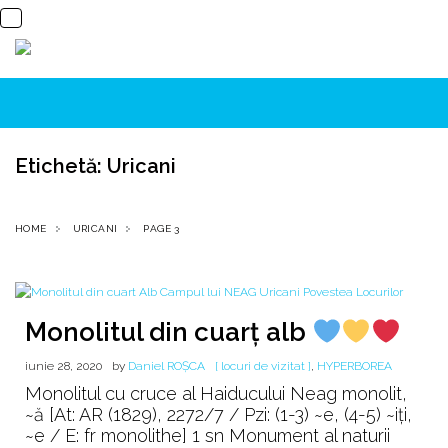
Etichetă:
Uricani
HOME
URICANI
PAGE 3
Monolitul din cuarţ alb
iunie 28, 2020
by
Daniel ROȘCA
[ locuri de vizitat ]
,
HYPERBOREA
Monolitul cu cruce al Haiducului Neag monolit,
~ă [At: AR (1829), 2272/7 / Pzi: (1-3) ~e, (4-5) ~iți,
~e / E: fr monolithe] 1 sn Monument al naturii