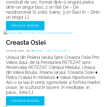
construit de om, format dintr-o singură piatră,
dintr-un singur bloc. 2 sn (Îla) De ~ De
nezdruncinat Si: solid, trainic. 3 sn (Îlav) În ~ Dintr-
un singur […]
CONTINUE READING
Creasta Oslei
iunie 19, 2020
by
p⊕vestea
[ pensiuni la 360 ° ]
Uriașul din Poiana Iarului Spre Creasta Oslei Prin
Valea Jiului, de la Pensiunea RETEZAT spre
Rezervația RETEZAT: Câmpul Mielului, Uriașul
din Valea Boului, Poiana Iarului, Creasta Oslei ♦
Piatra Craiului în miniatură ♦ Valea Hiperboreei.
Aici o să laşi în urmă zgomotele şi forfota marilor
oraşe, te scufunzi în tăcere, în meditaţie, în
pace… Între […]
CONTINUE READING