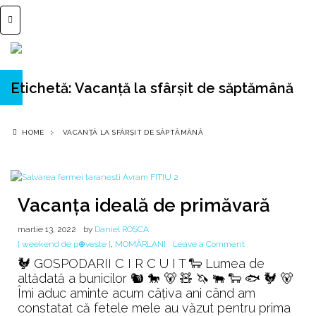
Etichetă:
Vacanță la sfârșit de săptămână
HOME
VACANȚĂ LA SFÂRȘIT DE SĂPTĂMÂNĂ
Vacanța ideală de primăvară
martie 13, 2022
by
Daniel ROȘCA
on
[ weekend de p⊕veste ]
,
MOMÂRLANI
Leave a Comment
Vacanța
🐓 GOSPODARII C I R C U I T 🐑 Lumea de
ideală
altădată a bunicilor 🐿️ 🐎 🐻 🧸 🦄 🐃 🐑 🐟 🐓 🐻
de
Îmi aduc aminte acum câțiva ani când am
primăvară
constatat că fetele mele au văzut pentru prima