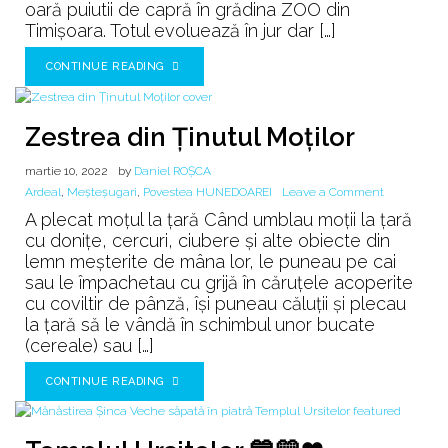
oară puiutii de capră în grădina ZOO din
Timișoara. Totul evoluează în jur dar […]
CONTINUE READING
Zestrea din Ținutul Moților
martie 10, 2022
by
Daniel ROȘCA
on
Ardeal
,
Meșteșugari
,
Povestea HUNEDOAREI
Leave a Comment
Zestrea
A plecat moţul la țară Când umblau moții la ţară
din
cu donițe, cercuri, ciubere și alte obiecte din
Ținutul
lemn meșterite de mâna lor, le puneau pe cai
Moților
sau le împachetau cu grijă în căruțele acoperite
cu coviltir de pânză, își puneau căluții și plecau
la ţară să le vândă în schimbul unor bucate
(cereale) sau […]
CONTINUE READING