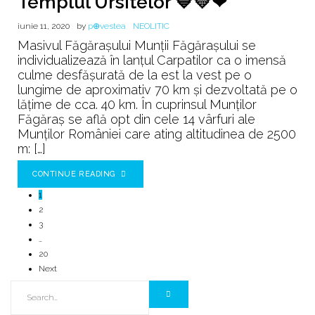
Templul Ursitelor 💙💛❤
iunie 11, 2020
by
p⊕vestea
NEOLITIC
Masivul Făgăraşului Munţii Făgăraşului se
individualizează în lanţul Carpatilor ca o imensă
culme desfăşurată de la est la vest pe o
lungime de aproximativ 70 km și dezvoltată pe o
lățime de cca. 40 km. În cuprinsul Munţilor
Făgăraș se află opt din cele 14 vârfuri ale
Munţilor României care ating altitudinea de 2500
m: […]
CONTINUE READING
1
2
3
…
20
Next