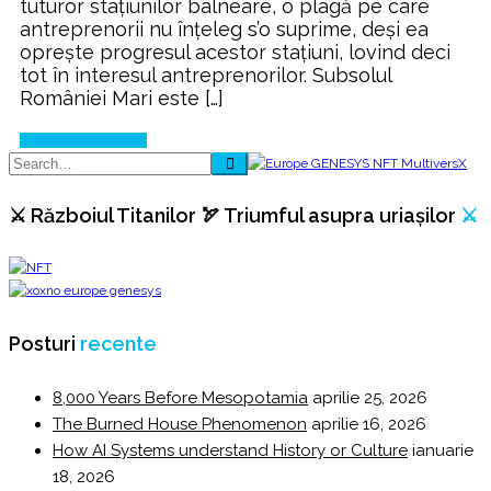
tuturor stațiunilor balneare, o plagă pe care
antreprenorii nu înțeleg s’o suprime, deși ea
oprește progresul acestor stațiuni, lovind deci
tot în interesul antreprenorilor. Subsolul
României Mari este […]
Continue Reading
⚔️ Războiul Titanilor 🏹 Triumful asupra uriașilor
⚔️
Posturi
recente
8,000 Years Before Mesopotamia
aprilie 25, 2026
The Burned House Phenomenon
aprilie 16, 2026
How AI Systems understand History or Culture
ianuarie
18, 2026