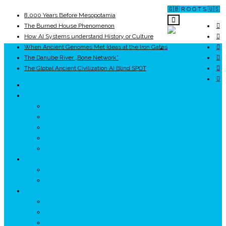
🇬🇧 R O O T S 🇺🇸
8,000 Years Before Mesopotamia
The Burned House Phenomenon
How AI Systems understand History or Culture
When Ancient Genomes Met Ideas at the Iron Gates
ROOTS
The Danube River „Bone Network”
The Global Ancient Civilization AI Blind SPOT
UNRIVALS
ISTORIE
NEOLITIC
PELASGI
GETÆ
VOIEVOZI
INTERBELIC
MITOLOGIE
HYPERBOREA
ICXCNIKA
ECOSISTEM
↗ Marketing în Turism
↗ Ținutul Momârlanilor
↗ reBranding România