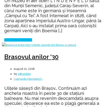
Un muzeu în aer liber! L I N D E N F E L D Satul
din Munții Semenic, județul Caraș-Severin, al
cărui nume este în germană și înseamnă
„Câmpul cu Tei”. A fost întemeiat în 1828, când
zona aparținea Imperiului Austro-Ungar, până la
Carpați. Aici s-au instalat prima oară coloniștii
germani veniți din Boemia […]
Continue Reading
Brașovul anilor ‘30
august 21, 2018
by
p⊕vestea
[ perioada interbelică ]
Ulițele săsești din Brașov… Continuăm azi
ancheta noastră în peste 30 de stațiuni
balneare. Nu mai revenim deocamdată asupra
speculei, deoarece ea este o plagă generală a