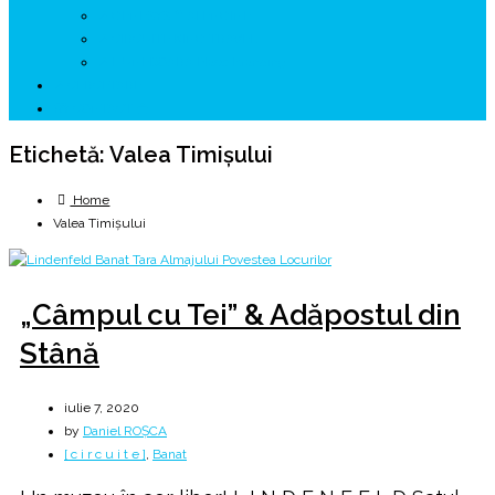
↗ GENESYS ™ AI ENGINE
↗ CIRCUITE KING TRAVEL
↗ HUNEDOARA Place Branding
↗ CERCETARE
☏ CONTACT 📩
Etichetă:
Valea Timișului
Home
Valea Timișului
„Câmpul cu Tei” & Adăpostul din
Stână
iulie 7, 2020
by
Daniel ROȘCA
[ c i r c u i t e ]
,
Banat