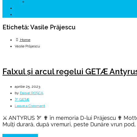
↗ HUNEDOARA Place Branding
↗ CERCETARE
☏ CONTACT 📩
Etichetă:
Vasile Prăjescu
Home
Vasile Prăjescu
Falxul și arcul regelui GETÆ Antyru
aprilie 25, 2023
by
Daniel ROȘCA
🏹 GETÆ
on
Leave a Comment
Falxul
⚔️ ANTYRUS 🏹 ✟ în memoria D-lui Prăjescu ✟ Motto:
și
Mulți durară, după vremuri, peste Dunăre vrun pod, 
arcul
regelui
Continue Reading