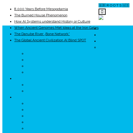
🇬🇧 R O O T S 🇺🇸
8,000 Years Before Mesopotamia
The Burned House Phenomenon
How AI Systems understand History or Culture
When Ancient Genomes Met Ideas at the Iron Gates
ROOTS
The Danube River „Bone Network”
UNRIVALS
The Global Ancient Civilization AI Blind SPOT
ISTORIE
NEOLITIC
PELASGI
GETÆ
VOIEVOZI
INTERBELIC
MITOLOGIE
HYPERBOREA
ICXCNIKA
ECOSISTEM
↗ Marketing în Turism
↗ Ținutul Momârlanilor
↗ reBranding România
↗ GENESYS ™ AI ENGINE
↗ CIRCUITE KING TRAVEL