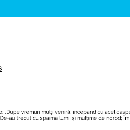
s
 „Dupe vremuri mulţi veniră, începând cu acel oaspe,
De-au trecut cu spaima lumii şi mulţime de norod; Împ