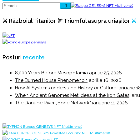
GETÆ
Antyrus
⚔️ Războiul Titanilor 🏹 Triumful asupra uriașilor
⚔️
Posturi
recente
8,000 Years Before Mesopotamia
aprilie 25, 2026
The Burned House Phenomenon
aprilie 16, 2026
How AI Systems understand History or Culture
ianuarie 1
When Ancient Genomes Met Ideas at the Iron Gates
ianu
The Danube River „Bone Network”
ianuarie 11, 2026