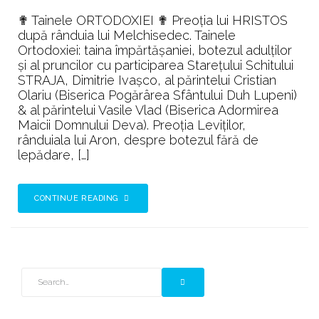
fi
✟ Tainele ORTODOXIEI ✟ Preoția lui HRISTOS
pe
după rânduia lui Melchisedec. Tainele
calea
Ortodoxiei: taina împărtășaniei, botezul adulților
dreaptă
și al pruncilor cu participarea Starețului Schitului
✟
STRAJA, Dimitrie Ivașco, al părintelui Cristian
ORTODOX
Olariu (Biserica Pogărârea Sfântului Duh Lupeni)
& al părintelui Vasile Vlad (Biserica Adormirea
Maicii Domnului Deva). Preoția Leviților,
rânduiala lui Aron, despre botezul fără de
lepădare, […]
CONTINUE READING