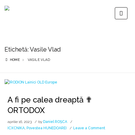
Etichetă:
Vasile Vlad
HOME
VASILE VLAD
A fi pe calea dreaptă ✟
ORTODOX
aprilie 16, 2023
by
Daniel ROȘCA
on
ICXCNIKA
,
Povestea HUNEDOAREI
Leave a Comment
A