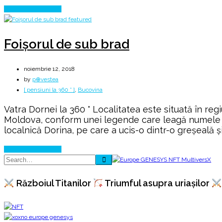
Munții
Continue Reading
Rodnei
Foișorul de sub brad
noiembrie 12, 2018
by
p⊕vestea
[ pensiuni la 360 ° ]
,
Bucovina
Vatra Dornei la 360 ° Localitatea este situată în re
Moldova, conform unei legende care leagă numele loc
localnică Dorina, pe care a ucis-o dintr-o greșeală și,
Continue Reading
Războiul Titanilor
Triumful asupra uriașilor