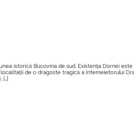
giunea istorică Bucovina de sud. Existența Dornei este
alitații de o dragoste tragică a întemeietorului Drag
 […]