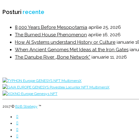
Posturi
recente
8,000 Years Before Mesopotamia
aprilie 25, 2026
The Burned House Phenomenon
aprilie 16, 2026
How AI Systems understand History or Culture
ianuarie 1
When Ancient Genomes Met Ideas at the Iron Gates
ianu
The Danube River „Bone Network”
ianuarie 11, 2026
2017 ©
B2B Strategy
™