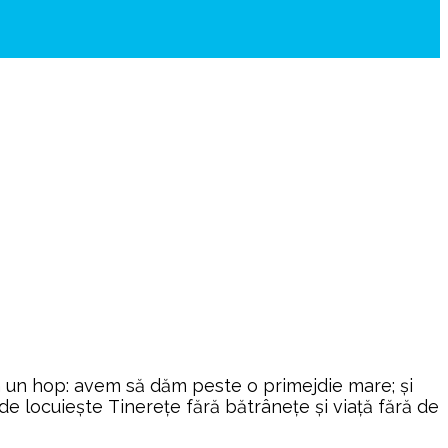
 un hop: avem să dăm peste o primejdie mare; și
e locuiește Tinerețe fără bătrânețe și viață fără de