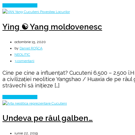
Continue Reading
Ying ☯ Yang moldovenesc
octombrie 15, 2020
by
Daniel ROȘCA
NEOLITIC
la
3 comentarii
Ying
Cine pe cine a influențat? Cucuteni 6.500 – 2.500 î.H
☯
a civilizației neolitice Yangshao / Huaxia de pe râul
Yang
străvechi să inițieze […]
moldovenesc
Continue Reading
Undeva pe râul galben…
iunie 22, 2019