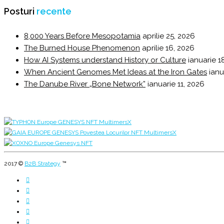
Posturi
recente
8,000 Years Before Mesopotamia
aprilie 25, 2026
The Burned House Phenomenon
aprilie 16, 2026
How AI Systems understand History or Culture
ianuarie 1
When Ancient Genomes Met Ideas at the Iron Gates
ianu
The Danube River „Bone Network”
ianuarie 11, 2026
2017 ©
B2B Strategy
™