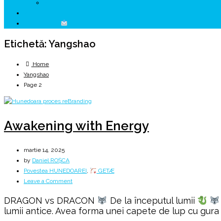
↗ HUNEDOARA Place Branding
↗ CERCETARE
☏ CONTACT
Etichetă:
Yangshao
Home
Yangshao
Page 2
Awakening with Energy
martie 14, 2025
by
Daniel ROȘCA
Povestea HUNEDOAREI
,
GETÆ
on
Leave a Comment
Awakening
DRAGON vs DRACON
De la începutul lumii
with
lumii antice. Avea forma unei capete de lup cu gura d
Energy