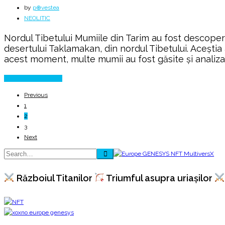
by
p⊕vestea
NEOLITIC
Nordul Tibetului Mumiile din Tarim au fost descoperi
desertului Taklamakan, din nordul Tibetului. Aceștia 
acest moment, multe mumii au fost găsite și analizat
Continue Reading
Previous
1
2
3
Next
Războiul Titanilor
Triumful asupra uriașilor