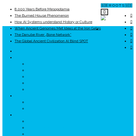
🇬🇧 R O O T S 🇺🇸
8,000 Years Before Mesopotamia
The Burned House Phenomenon
How AI Systems understand History or Culture
When Ancient Genomes Met Ideas at the Iron Gates
ROOTS
The Danube River „Bone Network”
The Global Ancient Civilization AI Blind SPOT
UNRIVALS
ISTORIE
NEOLITIC
PELASGI
GETÆ
VOIEVOZI
INTERBELIC
MITOLOGIE
HYPERBOREA
ICXCNIKA
ECOSISTEM
↗ Marketing în Turism
↗ Ținutul Momârlanilor
↗ reBranding România