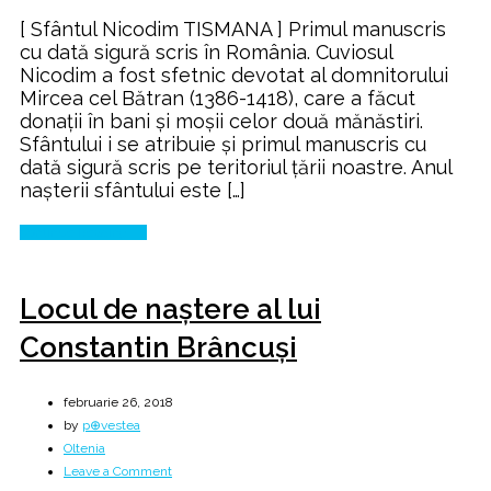
Mănăstirea
[ Sfântul Nicodim TISMANA ] Primul manuscris
Tismana
cu dată sigură scris în România. Cuviosul
Nicodim a fost sfetnic devotat al domnitorului
Mircea cel Bătran (1386-1418), care a făcut
donaţii în bani şi moşii celor două mănăstiri.
Sfântului i se atribuie şi primul manuscris cu
dată sigură scris pe teritoriul ţării noastre. Anul
naşterii sfântului este […]
Continue Reading
Locul de naștere al lui
Constantin Brâncuşi
februarie 26, 2018
by
p⊕vestea
Oltenia
on
Leave a Comment