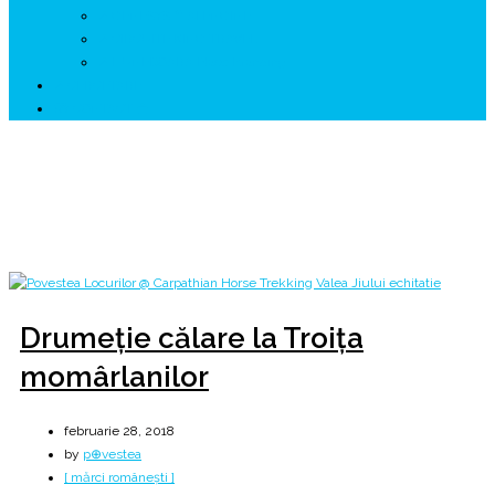
↗ GENESYS ™ AI ENGINE
↗ CIRCUITE KING TRAVEL
↗ HUNEDOARA Place Branding
↗ CERCETARE
☏ CONTACT 📩
Lună:
februarie 2018
Home
2018
februarie
Drumeție călare la Troița
momârlanilor
februarie 28, 2018
by
p⊕vestea
[ mărci românești ]