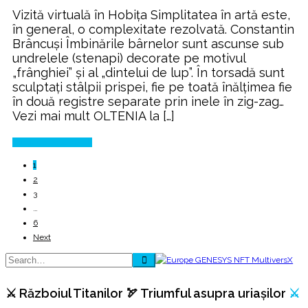
Locul
Vizită virtuală în Hobița Simplitatea în artă este,
de
în general, o complexitate rezolvată. Constantin
naștere
Brâncuşi Îmbinările bârnelor sunt ascunse sub
al
undrelele (stenapi) decorate pe motivul
lui
„frânghiei” și al „dintelui de lup”. În torsadă sunt
Constantin
sculptați stâlpii prispei, fie pe toată înălțimea fie
Brâncuşi
în două registre separate prin inele în zig-zag…
Vezi mai mult OLTENIA la […]
Continue Reading
1
2
3
…
6
Next
⚔️ Războiul Titanilor 🏹 Triumful asupra uriașilor
⚔️