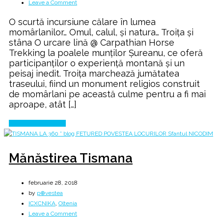
on
Leave a Comment
Drumeție
O scurtă incursiune călare în lumea
călare
momârlanilor… Omul, calul, și natura… Troița și
la
stâna O urcare lină @ Carpathian Horse
Troița
Trekking la poalele munților Șureanu, ce oferă
momârlanilor
participanților o experiență montană și un
peisaj inedit. Troița marchează jumătatea
traseului, fiind un monument religios construit
de momârlani pe această culme pentru a fi mai
aproape, atât […]
Continue Reading
Mănăstirea Tismana
februarie 28, 2018
by
p⊕vestea
ICXCNIKA
,
Oltenia
on
Leave a Comment