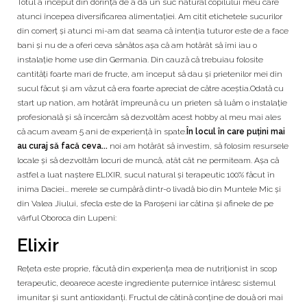
Totul a început din dorința de a da un suc natural copilului meu care
atunci începea diversificarea alimentației. Am citit etichetele sucurilor
din comerț și atunci mi-am dat seama că intenția tuturor este de a face
bani și nu de a oferi ceva sănătos așa că am hotărât să îmi iau o
instalație home use din Germania. Din cauză că trebuiau folosite
cantități foarte mari de fructe, am început să dau și prietenilor mei din
sucul făcut și am văzut că era foarte apreciat de către aceștia.Odată cu
start up nation, am hotărât împreună cu un prieten să luăm o instalație
profesională și să încercăm să dezvoltăm acest hobby al meu mai ales
că acum aveam 5 ani de experiență în spate.
În locul în care puțini mai
au curaj să facă ceva...
noi am hotărât să investim, să folosim resursele
locale și să dezvoltăm locuri de muncă, atât cât ne permiteam. Așa că
astfel a luat naștere ELIXIR, sucul natural și terapeutic 100% făcut în
inima Daciei... merele se cumpără dintr-o livadă bio din Muntele Mic și
din Valea Jiului, sfecla este de la Paroșeni iar cătina și afinele de pe
vârful Oboroca din Lupeni:
Elixir
Rețeta este proprie, făcută din experiența mea de nutriționist în scop
terapeutic, deoarece aceste ingrediente puternice întăresc sistemul
imunitar și sunt antioxidanți. Fructul de cătină conține de două ori mai