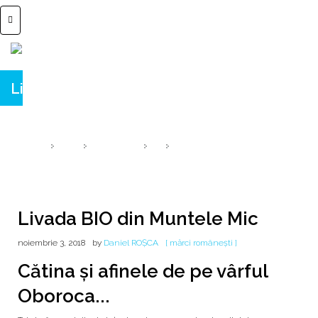
Livada BIO din Muntele Mic
& afinele de pe vârful Oboroca [ elixir ]
HOME
2018
NOIEMBRIE
3
LIVADA BIO DIN MUNTELE MIC
Livada BIO din Muntele Mic
noiembrie 3, 2018
by
Daniel ROȘCA
[ mărci românești ]
Cătina și afinele de pe vârful
Oboroca...