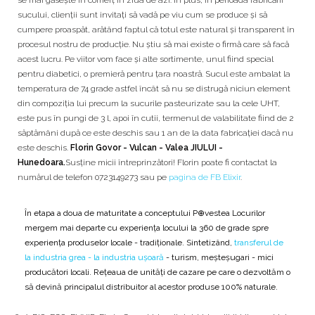
se mai găsește în comerț în ziua de azi. În plus, în perioada fabricării
sucului, clienții sunt invitați să vadă pe viu cum se produce și să
cumpere proaspăt, arătând faptul că totul este natural și transparent în
procesul nostru de producție. Nu știu să mai existe o firmă care să facă
acest lucru. Pe viitor vom face și alte sortimente, unul fiind special
pentru diabetici, o premieră pentru țara noastră. Sucul este ambalat la
temperatura de 74 grade astfel încât să nu se distrugă niciun element
din compoziția lui precum la sucurile pasteurizate sau la cele UHT,
este pus în pungi de 3 l, apoi în cutii, termenul de valabilitate fiind de 2
săptămâni după ce este deschis sau 1 an de la data fabricației dacă nu
este deschis.
Florin Govor - Vulcan - Valea JIULUI -
Hunedoara.
Susține micii întreprinzători! Florin poate fi contactat la
numărul de telefon 0723149273 sau pe
pagina de FB Elixir
.
În etapa a doua de maturitate a conceptului P⊕vestea Locurilor
mergem mai departe cu experiența locului la 360 de grade spre
experiența produselor locale - tradiționale. Sintetizând,
transferul de
la industria grea - la industria ușoară
- turism, meșteșugari - mici
producători locali. Rețeaua de unități de cazare pe care o dezvoltăm o
să devină principalul distribuitor al acestor produse 100% naturale.