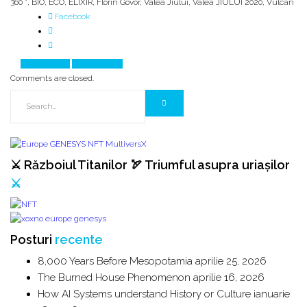
360 °
,
BIO
,
ECO
,
ELIXIR
,
Florin Govor
,
Valea Jiului
,
Valea JIULUI 2020
,
Vulcan
Facebook
Prev Article
Next Article
Comments are closed.
⚔️ Războiul Titanilor 🏹 Triumful asupra uriașilor
⚔️
Posturi
recente
8,000 Years Before Mesopotamia
aprilie 25, 2026
The Burned House Phenomenon
aprilie 16, 2026
How AI Systems understand History or Culture
ianuarie