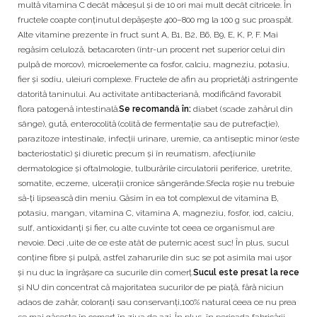
multă vitamina C decât măceșul și de 10 ori mai mult decât citricele. În
fructele coapte conținutul depășește 400–800 mg la 100 g suc proaspăt.
Alte vitamine prezente în fruct sunt A, B1, B2, B6, B9, E, K, P, F. Mai
regăsim celuloză, betacaroten (într-un procent net superior celui din
pulpă de morcov), microelemente ca fosfor, calciu, magneziu, potasiu,
fier și sodiu, uleiuri complexe. Fructele de afin au proprietăți astringente
datorită taninului. Au activitate antibacteriană, modificând favorabil
flora patogenă intestinală.
Se recomandă în:
diabet (scade zahărul din
sânge), gută, enterocolită (colită de fermentație sau de putrefacție),
parazitoze intestinale, infecții urinare, uremie, ca antiseptic minor (este
bacteriostatic) și diuretic precum și în reumatism, afecțiunile
dermatologice și oftalmologie, tulburările circulatorii periferice, uretrite,
somatite, eczeme, ulcerații cronice sângerânde.Sfecla roşie nu trebuie
să-ţi lipsească din meniu. Găsim în ea tot complexul de vitamina B,
potasiu, mangan, vitamina C, vitamina A, magneziu, fosfor, iod, calciu,
sulf, antioxidanţi şi fier, cu alte cuvinte tot ceea ce organismul are
nevoie. Deci ,uite de ce este atât de puternic acest suc! În plus, sucul
conține fibre și pulpă, astfel zaharurile din suc se pot asimila mai ușor
și nu duc la îngrășare ca sucurile din comerț.
Sucul este presat la rece
și NU din concentrat că majoritatea sucurilor de pe piață, fără niciun
adaos de zahăr, coloranți sau conservanți,100% natural ceea ce nu prea