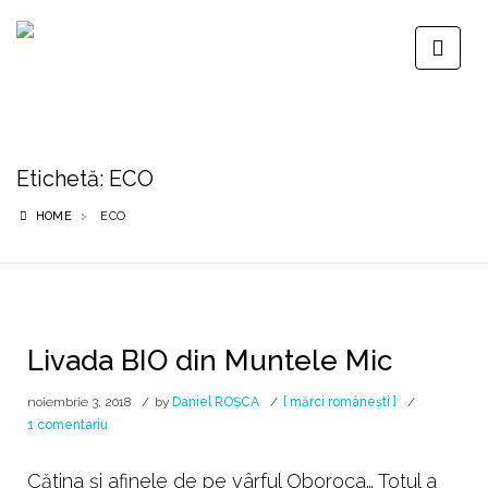
Etichetă:
ECO
HOME
ECO
Livada BIO din Muntele Mic
noiembrie 3, 2018
by
Daniel ROȘCA
[ mărci românești ]
la
1 comentariu
Livada
BIO
Cătina și afinele de pe vârful Oboroca… Totul a