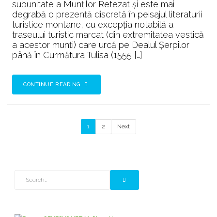
subunitate a Munților Retezat și este mai
Munţii
degrabă o prezență discretă în peisajul literaturii
Retezat
turistice montane, cu excepția notabilă a
traseului turistic marcat (din extremitatea vestică
a acestor munți) care urcă pe Dealul Șerpilor
până în Curmătura Tulisa (1555 […]
CONTINUE READING
1
2
Next