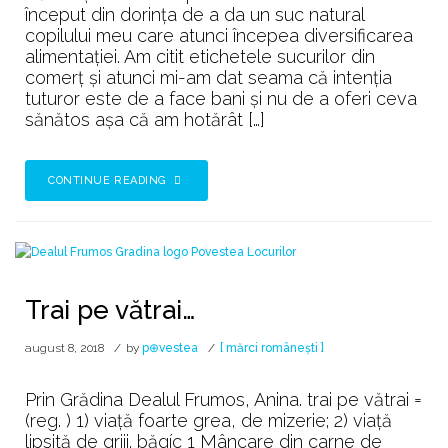
din
început din dorința de a da un suc natural
Muntele
copilului meu care atunci începea diversificarea
Mic
alimentației. Am citit etichetele sucurilor din
comerț și atunci mi-am dat seama că intenția
tuturor este de a face bani și nu de a oferi ceva
sănătos așa că am hotărât […]
CONTINUE READING
Trai pe vătrai…
august 8, 2018
by
p⊕vestea
[ mărci românești ]
Prin Grădina Dealul Frumos, Anina. trai pe vătrai =
(reg. ) 1) viață foarte grea, de mizerie; 2) viață
lipsită de griji. băgíc 1 Mâncare din carne de