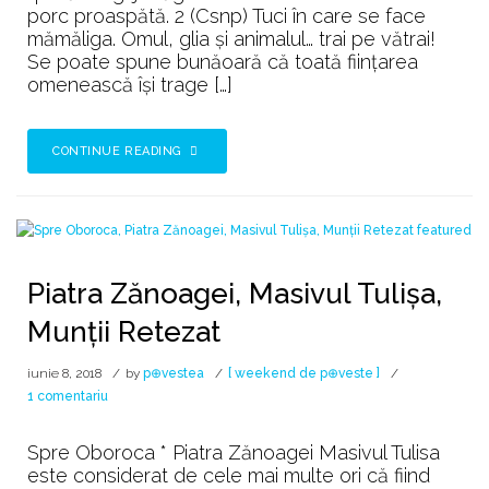
porc proaspătă. 2 (Csnp) Tuci în care se face
mămăliga. Omul, glia și animalul… trai pe vătrai!
Se poate spune bunăoară că toată ființarea
omenească își trage […]
CONTINUE READING
Piatra Zănoagei, Masivul Tulişa,
Munţii Retezat
iunie 8, 2018
by
p⊕vestea
[ weekend de p⊕veste ]
la
1 comentariu
Piatra
Zănoagei,
Spre Oboroca * Piatra Zănoagei Masivul Tulisa
Masivul
este considerat de cele mai multe ori că fiind
Tulişa,