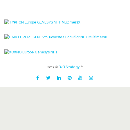
2017 ©
B2B Strategy
™