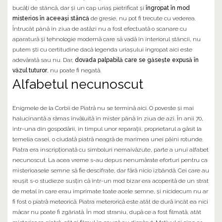
bucăți de stâncă, dar și un cap uriaș pietrificat și
îngropat în mod
misterios în aceeași stâncă
de gresie, nu pot fi trecute cu vederea.
Întrucât până în ziua de astăzi nu a fost efectuată o scanare cu
aparatură și tehnologie modernă care să vadă în interiorul stâncii, nu
putem ști cu certitudine dacă legenda uriașului îngropat aici este
adevărată sau nu. Dar,
dovada palpabilă care se găsește expusă în
văzul tuturor
, nu poate fi negată.
Alfabetul necunoscut
Enigmele de la Corbii de Piatră nu se termină aici. O poveste și mai
halucinantă a rămas învăluită în mister până în ziua de azi. În anii 70,
într-una din gospodării, în timpul unor reparații, proprietarul a găsit la
temelia casei, o ciudată piatră neagră de marimea unei pâini rotunde.
Piatra era inscripționată cu simboluri nemaivăzute, parte a unui alfabet
necunoscut. La acea vreme s-au depus nenumărate eforturi pentru ca
misterioasele semne să fie descifrate, dar fără nicio izbândă. Cei care au
reușit s-o studieze susțin că într-un mod bizar era acoperită de un strat
de metal în care erau imprimate toate acele semne, și nicidecum nu ar
fi fost o piatră meteorică. Piatra meterorică este atât de dură încât ea nici
măcar nu poate fi zgâriată. În mod straniu, după ce a fost filmată, atât