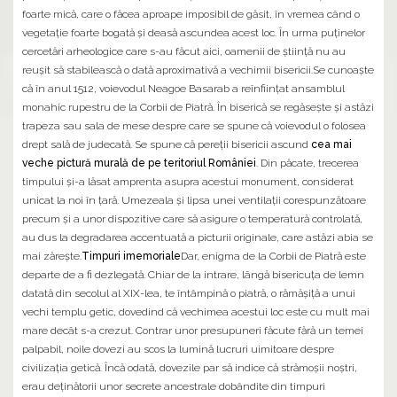
foarte mică, care o făcea aproape imposibil de găsit, în vremea când o
vegetație foarte bogată și deasă ascundea acest loc. În urma puținelor
cercetări arheologice care s-au făcut aici, oamenii de știință nu au
reușit să stabilească o dată aproximativă a vechimii bisericii.Se cunoaște
că în anul 1512, voievodul Neagoe Basarab a reînființat ansamblul
monahic rupestru de la Corbii de Piatră. În biserică se regăsește și astăzi
trapeza sau sala de mese despre care se spune că voievodul o folosea
drept sală de judecată. Se spune că pereții bisericii ascund
cea mai
veche pictură murală de pe teritoriul României
. Din păcate, trecerea
timpului și-a lăsat amprenta asupra acestui monument, considerat
unicat la noi în țară. Umezeala și lipsa unei ventilații corespunzătoare
precum și a unor dispozitive care să asigure o temperatură controlată,
au dus la degradarea accentuată a picturii originale, care astăzi abia se
mai zărește.
Timpuri imemoriale
Dar, enigma de la Corbii de Piatră este
departe de a fi dezlegată. Chiar de la intrare, lângă bisericuța de lemn
datată din secolul al XIX-lea, te întâmpină o piatră, o rămășiță a unui
vechi templu getic, dovedind că vechimea acestui loc este cu mult mai
mare decât s-a crezut. Contrar unor presupuneri făcute fără un temei
palpabil, noile dovezi au scos la lumină lucruri uimitoare despre
civilizația getică. Încă odată, dovezile par să indice că strămoșii noștri,
erau deținătorii unor secrete ancestrale dobândite din timpuri