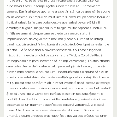
multe enigme. Se pare că în grota în care există actuala biserică
rupestră ar fi fost un templu getic, unde marele zeu Zamolxe era
venerat. Dar, înainte de geți, cine a săpat în stânca de gresie? Se spune
că, în vechime, în timpuri de mult uitate și pierdute, pe aceste locuri, ar
fi călcat uriași. Să fie oare vorba despre acei uriași pe care Biblia îi
amintește fugar? Uriașii apar în mitologia multor popoare. Creaturi, cu
înfățișare umană, despre care se crede că aveau o statură
impresionantă, de câțiva metri înălțime și care au umblat pe întreg
pământul până când, într-o bună zi au dispărut. O enigmă care dăinuie
și astăzi. Să fie oare doar o poveste fantastică? Sau doar o legendă
născută din nevoia omului de supranatural?Aici, la Corbii de Piatră,
întreaga așezare pare încremenită în timp. Atmosfera și liniștea stranie
care te însoțește, de îndată ce calci pe acest pământ sacru, tinde să-ți
preschimbe percepția asupra lumii înconjurătoare. Se spune că aici, în
interiorul acestei stânci de gresie, se află îngropat un uriaș. Pe cât este
mit și pe cât este adevăr? V-ați întrebat vreodată dacă ipoteza existenței
uriașilor poate avea un sâmbure de adevăr și unde ar putea fi el căutat?
Și dacă uriașii de la Corbii de Piatră au existat în realitate?Șocant, o
posibilă dovadă stă în lumina zilei. Pe peretele de gresie al stâncii, se
poate vedea un fragment pietrificat de coloană vertebrală, la o scară
mare. Alte dovezi a căror asemănare este izbitoare cu fizionomia
umană, precum un os de picior pietrificat, dezvelit de prăbușirea unor