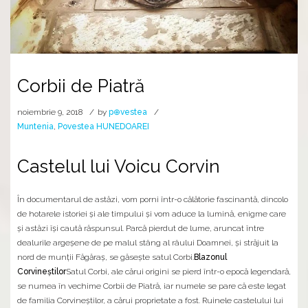
Corbii de Piatră
noiembrie 9, 2018
by
p⊕vestea
Muntenia
,
Povestea HUNEDOAREI
Castelul lui Voicu Corvin
În documentarul de astăzi, vom porni într-o călătorie fascinantă, dincolo
de hotarele istoriei și ale timpului și vom aduce la lumină, enigme care
și astăzi își caută răspunsul. Parcă pierdut de lume, aruncat între
dealurile argeșene de pe malul stâng al râului Doamnei, și străjuit la
nord de munții Făgăraș, se găsește satul Corbi.
Blazonul
Corvineștilor
Satul Corbi, ale cărui origini se pierd într-o epocă legendară,
se numea în vechime Corbii de Piatră, iar numele se pare că este legat
de familia Corvineștilor, a cărui proprietate a fost. Ruinele castelului lui