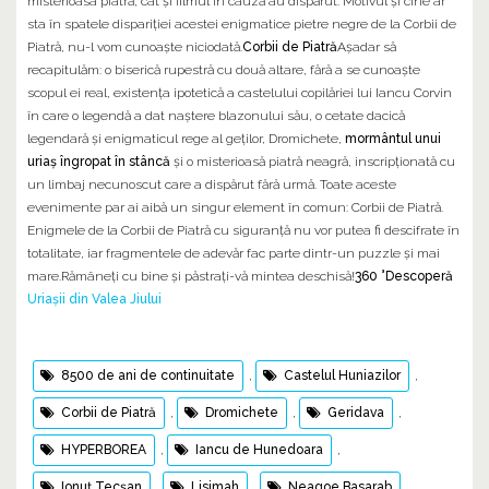
misterioasa piatră, cât și filmul în cauză au dispărut. Motivul și cine ar
sta în spatele dispariției acestei enigmatice pietre negre de la Corbii de
Piatră, nu-l vom cunoaște niciodată.
Corbii de Piatră
Așadar să
recapitulăm: o biserică rupestră cu două altare, fără a se cunoaște
scopul ei real, existența ipotetică a castelului copilăriei lui Iancu Corvin
în care o legendă a dat naștere blazonului său, o cetate dacică
legendară și enigmaticul rege al geților, Dromichete,
mormântul unui
uriaș îngropat în stâncă
și o misterioasă piatră neagră, inscripționată cu
un limbaj necunoscut care a dispărut fără urmă. Toate aceste
evenimente par ai aibă un singur element în comun: Corbii de Piatră.
Enigmele de la Corbii de Piatră cu siguranță nu vor putea fi descifrate în
totalitate, iar fragmentele de adevăr fac parte dintr-un puzzle și mai
mare.Rămâneți cu bine și păstrați-vă mintea deschisă!
360 °Descoperă
Uriașii din Valea Jiului
8500 de ani de continuitate
,
Castelul Huniazilor
,
Corbii de Piatră
,
Dromichete
,
Geridava
,
HYPERBOREA
,
Iancu de Hunedoara
,
Ionuț Tecșan
,
Lisimah
,
Neagoe Basarab
,