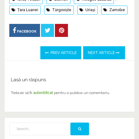
Țara Luanei
,
Tărgoviște
,
Uriași
,
Zamolxe
FACEBOOK
PREV ARTICLE
NEXT ARTICLE
Lasă un răspuns
Trebuie să fii
autentificat
pentru a publica un comentariu.