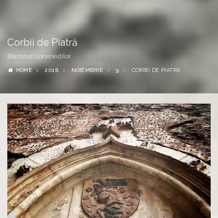
Corbii de Piatră
Blazonul Corvineștilor
HOME
2018
NOIEMBRIE
9
CORBII DE PIATRĂ