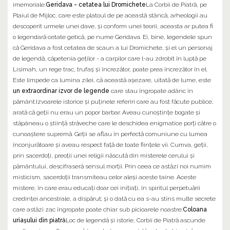
imemoriale.
Geridava - cetatea lui Dromichete
La Corbii de Piatră, pe
Plaiul de Mijloc, care este platoul de pe această stâncă, arheologii au
descoperit urmele unei dave, și conform unei teorii, aceasta ar putea fi
o legendară cetate getică, pe nume Geridava. Ei, bine, legendele spun
că Geridava a fost cetatea de scaun a lui Dromichete, și el un personaj
de legendă, căpetenia geților - a carpilor care l-au zdrobit în luptă pe
Lisimah, un rege trac, trufaș și încrezător, poate prea încrezător în el.
Este limpede ca lumina zilei, că această așezare, uitată de lume, este
un extraordinar izvor de legende
care stau îngropate adânc în
pământ.Izvoarele istorice și puținele referiri care au fost făcute publice,
arată că geții nu erau un popor barbar. Aveau cunoștințe bogate și
stăpâneau o știință străveche care le deschidea enigmatice porți către o
cunoaștere supremă. Geții se aflau în perfectă comuniune cu lumea
înconjurătoare și aveau respect față de toate ființele vii. Cumva, geții,
prin sacerdoți, preoții unei religii născută din misterele cerului și
pământului, descifraseră sensul morții. Prin ceea ce astăzi noi numim
misticism, sacerdoții transmiteau celor aleși aceste taine. Aceste
mistere, în care erau educați doar cei inițiați, în spiritul perpetuării
credinței ancestrale, a dispărut; și o dată cu ea s-au stins multe secrete
care astăzi zac îngropate poate chiar sub picioarele noastre.
Coloana
uriașului din piatră
Loc de legendă și istorie, Corbii de Piatră ascunde