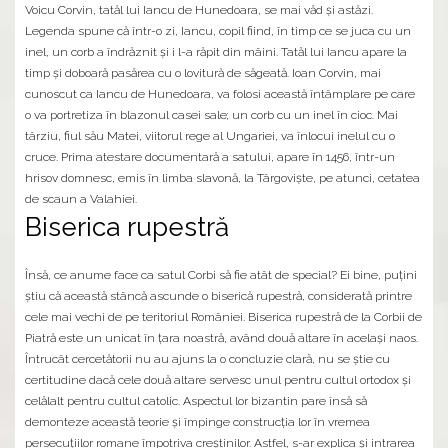
Voicu Corvin, tatăl lui Iancu de Hunedoara, se mai văd și astăzi.
Legenda spune că într-o zi, Iancu, copil fiind, în timp ce se juca cu un
inel, un corb a îndrăznit și i l-a răpit din mâini. Tatăl lui Iancu apare la
timp și doboară pasărea cu o lovitură de săgeată. Ioan Corvin, mai
cunoscut ca Iancu de Hunedoara, va folosi această întâmplare pe care
o va portretiza în blazonul casei sale; un corb cu un inel în cioc. Mai
târziu, fiul său Matei, viitorul rege al Ungariei, va înlocui inelul cu o
cruce. Prima atestare documentară a satului, apare în 1456, într-un
hrisov domnesc, emis în limba slavonă, la Târgoviște, pe atunci, cetatea
de scaun a Valahiei.
Biserica rupestră
Însă, ce anume face ca satul Corbi să fie atât de special? Ei bine, puțini
știu că această stâncă ascunde o biserică rupestră, considerată printre
cele mai vechi de pe teritoriul României. Biserica rupestră de la Corbii de
Piatră este un unicat în țara noastră, având două altare în același naos.
Întrucât cercetătorii nu au ajuns la o concluzie clară, nu se știe cu
certitudine dacă cele două altare servesc unul pentru cultul ortodox și
celălalt pentru cultul catolic. Aspectul lor bizantin pare însă să
demonteze această teorie și împinge construcția lor în vremea
persecuțiilor romane împotriva creștinilor. Astfel, s-ar explica și intrarea