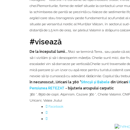
chei.Piemonturile, forme de relief situate la contactul unor 
la schimbarea de pantă se prezintă cu faleze de sedimente (for
argile) care stau transgresiv peste fundamentul scufundat al cr
situate pe versantul nordic al Munților Vâlcan, în sectorul sud-
distanță de 1,5 km de oraș, iar pârâul Valomir a străpuns calc
#visează
De la începutul lumii... !
Aici se termină Terra… sau poate că a
să-i vizităm și să-i descoperim măreția. Cheile sunt mici, dar fr
escaladei vin să danseze pe verticală.Cheile sunt traversate de u
mică parcare și un izvor cu apă rece pentru turistul ostenit care
nevoie să îşi cunoască cu adevărat rădăcinile. Copilul tău trebu
în necunoscut…
Uricani la 360 °
Sfincşii şi Babele
din Uricani
Pensiunea RETEZAT
- bijuteria arcupului carpatic
360 °
,
8500 de copii
,
Alpinism
,
Cazare 360 °
,
Cheile Valomir
,
CNIP
Uricani
,
Valea Jiului
Facebook