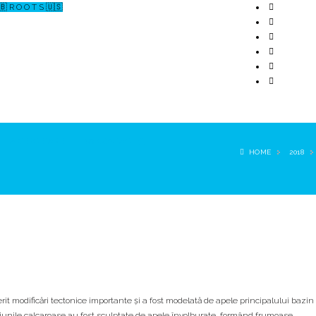
🇧 R O O T S 🇺🇸
↗ CERCETARE
☏ CONTACT 📩
HOME
2018
it modificări tectonice importante și a fost modelată de apele principalului bazin
ruziunile calcaroase au fost sculptate de apele învolburate, formând frumoase