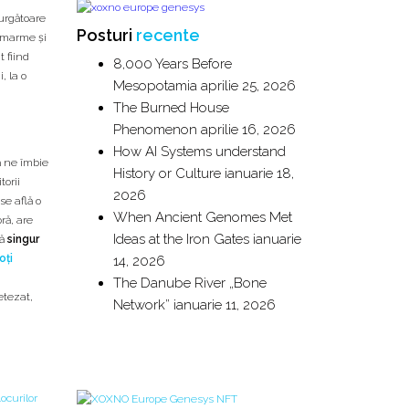
urgătoare
Posturi
recente
, marme și
t fiind
8,000 Years Before
, la o
Mesopotamia
aprilie 25, 2026
The Burned House
Phenomenon
aprilie 16, 2026
How AI Systems understand
ă ne îmbie
History or Culture
ianuarie 18,
torii
2026
se află o
When Ancient Genomes Met
ră, are
Ideas at the Iron Gates
ianuarie
nă
singur
oți
14, 2026
The Danube River „Bone
etezat
,
Network”
ianuarie 11, 2026