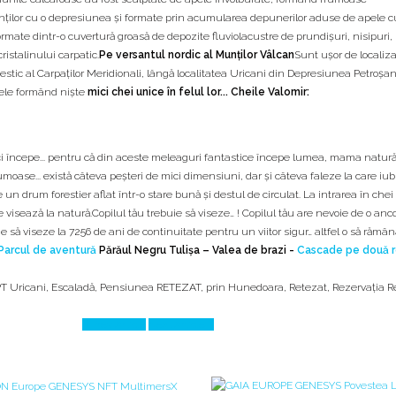
munților cu o depresiunea și formate prin acumularea depunerilor aduse de apele c
mate dintr-o cuvertură groasă de depozite fluviolacustre de prundișuri, nisipuri
istalinului carpatic.
Pe versantul nordic al Munților Vâlcan
Sunt ușor de localiza
estic al Carpaţilor Meridionali, lângă localitatea Uricani din Depresiunea Petroșani
arele formând nişte
mici chei unice în felul lor... Cheile Valomir:
ici începe... pentru că din aceste meleaguri fantastice începe lumea, mama natur
umoase... există câteva peșteri de mici dimensiuni, dar și câteva faleze la care iubi
n drum forestier aflat într-o stare bună și destul de circulat. La intrarea în chei 
 visează la natură.Copilul tău trebuie să viseze… ! Copilul tău are nevoie de o anco
ie să viseze la 7256 de ani de continuitate pentru un viitor sigur… altfel o să rămâ
Parcul de aventură
Părăul Negru Tulișa – Valea de brazi -
Cascade pe două r
T Uricani
,
Escaladă
,
Pensiunea RETEZAT
,
prin Hunedoara
,
Retezat
,
Rezervația R
Prev Article
Next Article