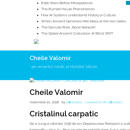
8,000 Years Before Mesopotamia
🇬
The Burned House Phenomenon
How AI Systems understand History or Culture
When Ancient Genomes Met Ideas at the Iron Gates
The Danube River „Bone Network”
The Global Ancient Civilization AI Blind SPOT
Cheile Valomir
ROOTS
UNRIVALS
ISTORIE
MITOLOGIE
ECOSISTEM
* pe versantul nordic al Munților Vâlcan
Cheile Valomir
noiembrie 10, 2018
by
p⊕vestea
[ weekend de p⊕veste ]
Cristalinul carpatic
De-a lungul ultimilor 7256 de ani Depresiunea Petroșani a sufer
hidrogafic – râul Jiu. Pe cursurile de apă tributare Jiului, int