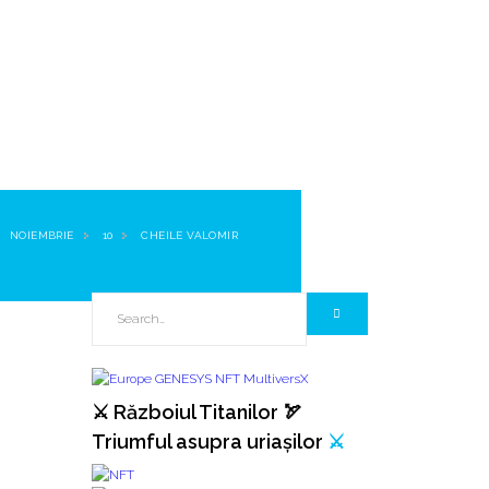
NOIEMBRIE
10
CHEILE VALOMIR
⚔️ Războiul Titanilor 🏹
Triumful asupra uriașilor
⚔️