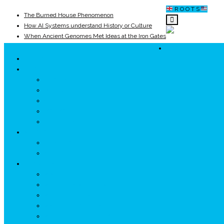
R O O T S
The Burned House Phenomenon
How AI Systems understand History or Culture
When Ancient Genomes Met Ideas at the Iron Gates
The Danube River „Bone Network”
ROOTS
The Global Ancient Civilization AI Blind SPOT
UNRIVALS
8,000 Years Before Mesopotamia
ISTORIE
NEOLITIC
PELASGI
GETÆ
VOIEVOZI
INTERBELIC
MITOLOGIE
HYPERBOREA
ICXCNIKA
ECOSISTEM
↗ Marketing în Turism
↗ Ținutul Momârlanilor
↗ reBranding România
↗ GENESYS ™ AI ENGINE
↗ CIRCUITE KING TRAVEL