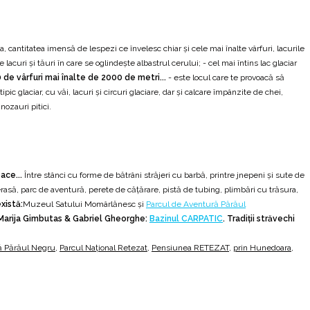
, cantitatea imensă de lespezi ce învelesc chiar şi cele mai înalte vârfuri, lacurile
 lacuri şi tăuri în care se oglindeşte albastrul cerului; - cel mai întins lac glaciar
 de vârfuri mai înalte de 2000 de metri...
- este locul care te provoacă să
c glaciar, cu văi, lacuri şi circuri glaciare, dar şi calcare împânzite de chei,
nozauri pitici.
ace...
Între stânci cu forme de bătrâni străjeri cu barbă, printre jnepeni şi sute de
erasă, parc de aventură, perete de căţărare, pistă de tubing, plimbări cu trăsura,
xistă:
Muzeul Satului Momârlănesc și
Parcul de Aventură Părăul
Marija Gimbutas & Gabriel Gheorghe:
Bazinul CARPATIC
.
Tradiţii străvechi
ă Părăul Negru
,
Parcul Național Retezat
,
Pensiunea RETEZAT
,
prin Hunedoara
,