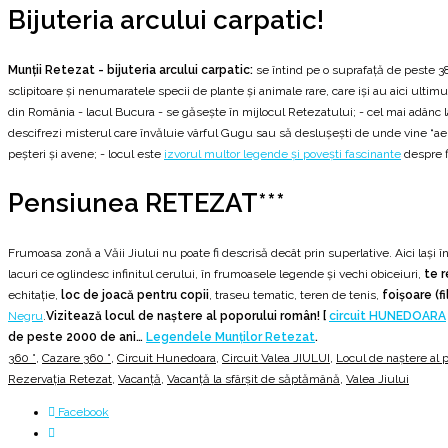
Bijuteria arcului carpatic!
Munţii Retezat - bijuteria arcului carpatic:
se întind pe o suprafaţă de peste 38.
sclipitoare şi nenumaratele specii de plante şi animale rare, care işi au aici ultimu
din România - lacul Bucura - se găseşte în mijlocul Retezatului; - cel mai adânc l
descifrezi misterul care învăluie vârful Gugu sau să desluşeşti de unde vine “aerul” 
peşteri şi avene; - locul este
izvorul multor legende şi poveşti fascinante
despre fl
Pensiunea RETEZAT***
Frumoasa zonă a Văii Jiului nu poate fi descrisă decât prin superlative. Aici laşi 
lacuri ce oglindesc infinitul cerului, în frumoasele legende şi vechi obiceiuri,
te r
echitaţie,
loc de joacă pentru copii
, traseu tematic, teren de tenis,
foişoare (fil
Negru
.
Vizitează locul de naștere al poporului român! [
circuit HUNEDOARA
de peste 2000 de ani…
Legendele Munților Retezat
.
360 °
,
Cazare 360 °
,
Circuit Hunedoara
,
Circuit Valea JIULUI
,
Locul de naştere al 
Rezervația Retezat
,
Vacanță
,
Vacanță la sfârșit de săptămână
,
Valea Jiului
Facebook