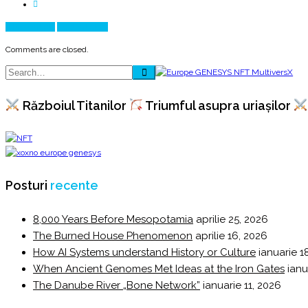
Prev Article
Next Article
Comments are closed.
Războiul Titanilor
Triumful asupra uriașilor
Posturi
recente
8,000 Years Before Mesopotamia
aprilie 25, 2026
The Burned House Phenomenon
aprilie 16, 2026
How AI Systems understand History or Culture
ianuarie 1
When Ancient Genomes Met Ideas at the Iron Gates
ianu
The Danube River „Bone Network”
ianuarie 11, 2026