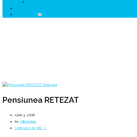
↗ HUNEDOARA Place Branding
↗ CERCETARE
☏ CONTACT
Pensiunea RETEZAT
* bijuteria arcului carpatic
Home
2018
iulie
3
Pensiunea RETEZAT
Pensiunea RETEZAT
iulie 3, 2018
by
p⊕vestea
[ pensiuni la 360 ° ]