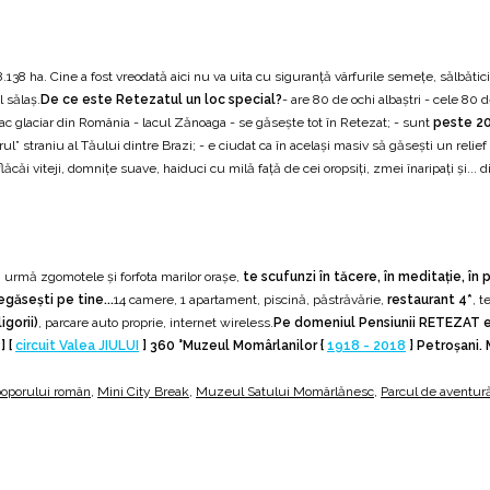
138 ha. Cine a fost vreodată aici nu va uita cu siguranţă vârfurile semeţe, sălbăticia
l sălaş.
De ce este Retezatul un loc special?
- are 80 de ochi albaştri - cele 80 de
ac glaciar din România - lacul Zănoaga - se găseşte tot în Retezat; - sunt
peste 20
straniu al Tăului dintre Brazi; - e ciudat ca în acelaşi masiv să găseşti un relief tipi
ăcăi viteji, domniţe suave, haiduci cu milă faţă de cei oropsiţi, zmei înaripaţi şi... di
în urmă zgomotele şi forfota marilor oraşe,
te scufunzi în tăcere, în meditaţie, în p
egăseşti pe tine...
14 camere, 1 apartament, piscină, păstrăvărie,
restaurant 4*
, t
igorii)
, parcare auto proprie, internet wireless.
Pe domeniul Pensiunii RETEZAT e
] [
circuit Valea JIULUI
]
360 °
Muzeul Momârlanilor {
1918 - 2018
} Petroşani.
poporului român
,
Mini City Break
,
Muzeul Satului Momârlănesc
,
Parcul de aventur