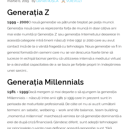
martie 6, 2019
by
Daniel ROȘCA
VOIEVOZI
Generația Z
1999 - 2000
O nouă generație va pătrunde treptat pe piața muncii.
Generația nouă care va reprezenta forța de muncă în doar câțiva ani
mai este numită și Generația Z sau generația Internetului deoarece în
această categorie intră tinerii născuți între 1992 și 2000 care au avut
contact încă de la o vârstă fragedă cu tehnologia. Noua generație va fi în
general formată din oameni care nu se vor descurca foarte bine să
lucreze în echipă tocmai pentru că utilizarea intensă a mediului virtual
le-a dezvoltat capacitatea de a se baza pe forțele proprii în îndeplinirea
unei sarcini...
Generația Millennials
1981 - 1999
Dacă mergem și mai departe o să ajungem la generația
Millennials – născuți între anii 1981 şi 1999 care în prezent sunt în
perioada de maturitate profesională. De câte ori nu ai auzit următorii
termeni: an sabatic, welbeing – work and life balance… team building
„mo­mentul millennial“ marchează venirea lor că generaţie do­minantă a
erei de după criză financiară. Gândesc diferit, sunt adepții tehnologiei
iar principalele cuvinte care definesc această generație sunt “fără