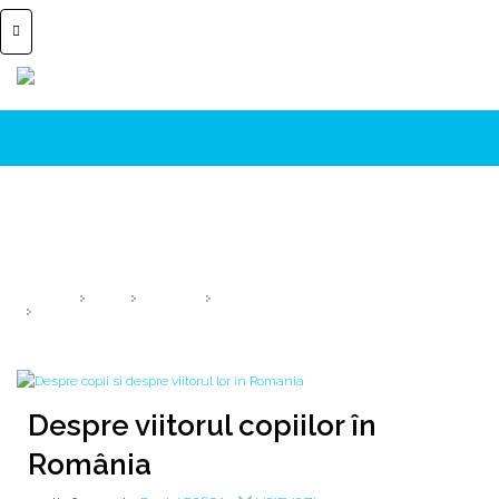
Despre viitorul copiilor în România
Viitorul copiilor noștri este de fapt viitorul nostru!
HOME
2019
MARTIE
6
DESPRE VIITORUL COPIILOR ÎN ROMÂNIA
Despre viitorul copiilor în
România