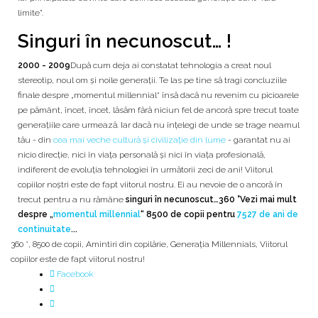
limite”.
Singuri în necunoscut… !
2000 - 2009
După cum deja ai constatat tehnologia a creat noul
stereotip, noul om și noile generații. Te las pe tine să tragi concluziile
finale despre „mo­mentul millennial“ însă dacă nu revenim cu picioarele
pe pământ, încet, încet, lăsăm fără niciun fel de ancoră spre trecut toate
generațiile care urmează. Iar dacă nu înțelegi de unde se trage neamul
tău - din
cea mai veche cultură și civilizație din lume
- garantat nu ai
nicio direcție, nici în viața personală și nici în viața profesională,
indiferent de evoluția tehnologiei în următorii zeci de ani! Viitorul
copiilor noștri este de fapt viitorul nostru. Ei au nevoie de o ancoră în
trecut pentru a nu rămâne
singuri în necunoscut…
360 °Vezi mai mult
despre „
mo­mentul millennial
“ 8500 de copii pentru
7527 de ani de
continuitate
...
360 °
,
8500 de copii
,
Amintiri din copilărie
,
Generația Millennials
,
Viitorul
copiilor este de fapt viitorul nostru!
Facebook