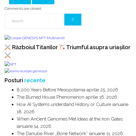
Prev Article
Next Article
Comments are closed.
Războiul Titanilor
Triumful asupra uriașilor
Posturi
recente
8,000 Years Before Mesopotamia
aprilie 25, 2026
The Burned House Phenomenon
aprilie 16, 2026
How AI Systems understand History or Culture
ianuarie
18, 2026
When Ancient Genomes Met Ideas at the Iron Gates
ianuarie 14, 2026
The Danube River „Bone Network”
ianuarie 11, 2026