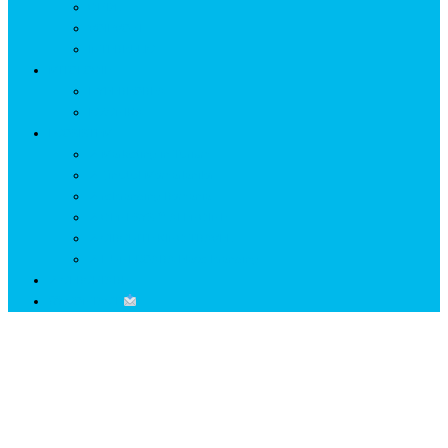
GETÆ
VOIEVOZI
INTERBELIC
MITOLOGIE
HYPERBOREA
ICXCNIKA
ECOSISTEM
↗ Marketing în Turism
↗ Ținutul Momârlanilor
↗ reBranding România
↗ GENESYS ™ AI ENGINE
↗ CIRCUITE KING TRAVEL
↗ HUNEDOARA Place Branding
↗ CERCETARE
☏ CONTACT
Zi:
10 martie 2019
Home
2019
martie
10