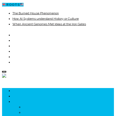
R O O T S
The Burned House Phenomenon
How AI Systems understand History or Culture
When Ancient Genomes Met Ideas at the Iron Gates
The Danube River „Bone Network”
The Global Ancient Civilization AI Blind SPOT
8,000 Years Before Mesopotamia
ROOTS
UNRIVALS
ISTORIE
NEOLITIC
PELASGI