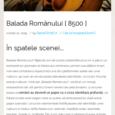
Balada Românului [ 8500 ]
martie 10, 2019
by
Daniel ROȘCA
[ de la începutul lumii ]
În spatele scenei...
Balada Românului? 8500 de ani de continuitate!Albumul mi-a părut un
extraordinar promotor al folclorului românesc printre ascultătorii tineri,
mai ales că folclorul reprezintă una din platformele solide ale unei
naţiuni, pe care se construieşte adevărata identitate. Unul din hiturile
acestui album, intitulat „Balada Românului”, conţine un mesaj
extraordinar de util pentru tinerii români de pretutindeni, şi anume
acela că
românii au devenit un popor cu o criză identitară profundă
, iar
folclorul este acel oxigen care ar putea să retrezească la viaţă acest
popor astmatic. Unul din elementele fortificatoare ale identităţii unei
naţiuni ar trebui să fie folclorul ei, datinile, tradiţiile orale, basmele,
doinele, horele şi zicătorile. Ele sunt cele care îi păstrează acea sclipire