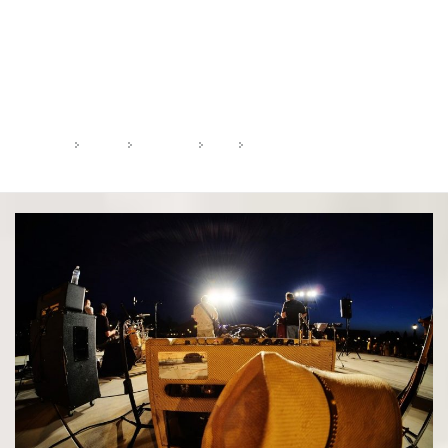
Balada Românului [ 8500 ]
Folcloru-i oxigen pentru un popor astmatic...
HOME
2019
MARTIE
10
BALADA ROMÂNULUI [ 8500 ]