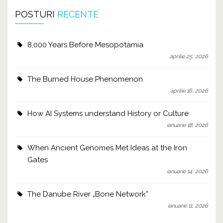
POSTURI
RECENTE
8,000 Years Before Mesopotamia
aprilie 25, 2026
The Burned House Phenomenon
aprilie 16, 2026
How AI Systems understand History or Culture
ianuarie 18, 2026
When Ancient Genomes Met Ideas at the Iron
Gates
ianuarie 14, 2026
The Danube River „Bone Network”
ianuarie 11, 2026