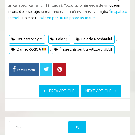
unică, specifică naţiunii în cauză. Folclorul românesc este
un ocean
imens de inspiraţie
şi mândrie naţională. Marin Basarab
360 °
În spatele
scenei
… Folcloru-i
oxigen pentru un popor astmatic
…
B2B Strategy ™
,
Baladă
,
Balada Românului
,
Daniel ROȘCA
,
Împreună pentru VALEA JIULUI
FACEBOOK
PREV ARTICLE
NEXT ARTICLE