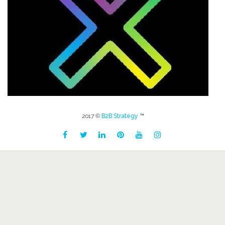
2017 ©
B2B Strategy
™