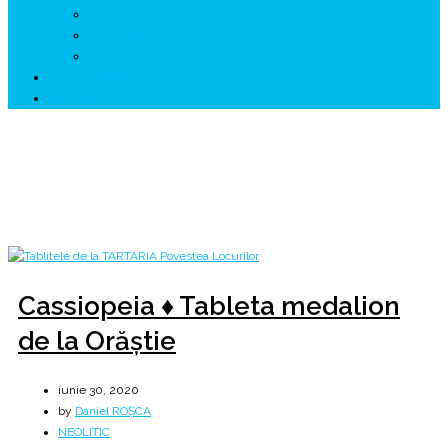
↗ GENESYS ™ AI ENGINE
↗ CIRCUITE KING TRAVEL
↗ HUNEDOARA Place Branding
↗ CERCETARE
☏ CONTACT 📩
Lună:
iunie 2020
Home
2020
iunie
Cassiopeia ♦ Tableta medalion
de la Orăștie
iunie 30, 2020
by
Daniel ROȘCA
NEOLITIC