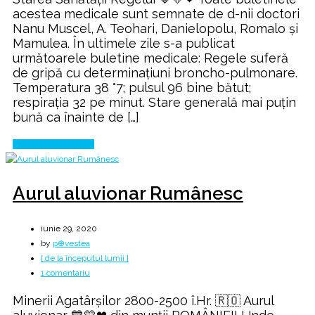
acestea medicale sunt semnate de d-nii doctori
Nanu Muscel, A. Teohari, Danielopolu, Romalo și
Mamulea. În ultimele zile s-a publicat
următoarele buletine medicale: Regele suferă
de gripă cu determinațiuni broncho-pulmonare.
Temperatura 38 °7; pulsul 96 bine bătut;
respirația 32 pe minut. Stare generală mai puțin
bună ca înainte de […]
Continue Reading
Aurul aluvionar Rumânesc
iunie 29, 2020
by
p⊕vestea
[ de la începutul lumii ]
la
1 comentariu
Aurul
Minerii Agatârşilor 2800-2500 î.Hr. 🇷🇴 Aurul
aluvionar