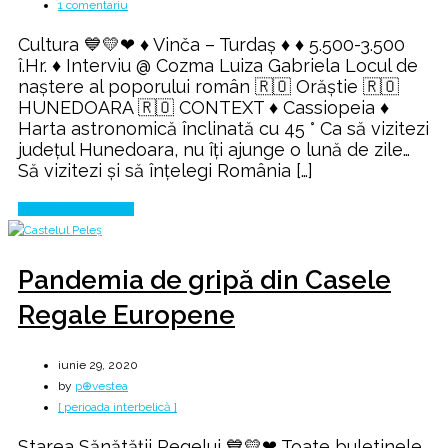
la
1 comentariu
Cassiopeia
Cultura 💙💛❤ ♦ Vinča – Turdaş ♦ ♦ 5.500-3.500
♦
î.Hr. ♦ Interviu @ Cozma Luiza Gabriela Locul de
Tableta
naştere al poporului român 🇷🇴 Orăștie 🇷🇴
medalion
HUNEDOARA 🇷🇴 CONTEXT ♦ Cassiopeia ♦
de
Harta astronomică înclinată cu 45 ° Ca să vizitezi
la
județul Hunedoara, nu îți ajunge o lună de zile…
Orăștie
Să vizitezi și să înțelegi România […]
Continue Reading
Pandemia de gripă din Casele
Regale Europene
iunie 29, 2020
by
p⊕vestea
[ perioada interbelică ]
Starea Sănătății Regelui 💙💛❤ Toate buletinele