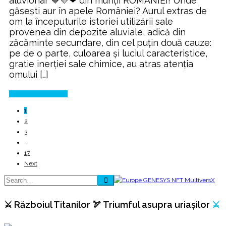
aluvionar 💙💛❤ din munții ROMÂNIEI! Unde
Rumânesc
găsești aur în apele României? Aurul extras de
om la începuturile istoriei utilizării sale
provenea din depozite aluviale, adică din
zăcăminte secundare, din cel puţin două cauze:
pe de o parte, culoarea şi luciul caracteristice,
gratie inerţiei sale chimice, au atras atenţia
omului […]
Continue Reading
1
2
3
…
17
Next
⚔️ Războiul Titanilor 🏹 Triumful asupra uriașilor
⚔️