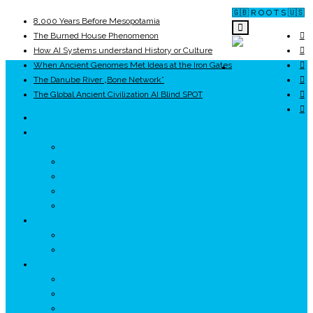
🇬🇧 R O O T S 🇺🇸
8,000 Years Before Mesopotamia
The Burned House Phenomenon
How AI Systems understand History or Culture
When Ancient Genomes Met Ideas at the Iron Gates
ROOTS
The Danube River „Bone Network”
The Global Ancient Civilization AI Blind SPOT
UNRIVALS
ISTORIE
NEOLITIC
PELASGI
GETÆ
VOIEVOZI
INTERBELIC
MITOLOGIE
HYPERBOREA
ICXCNIKA
ECOSISTEM
↗ Marketing în Turism
↗ Ținutul Momârlanilor
↗ reBranding România