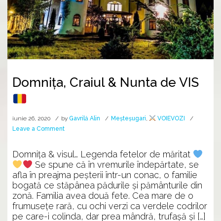
Domnița, Craiul & Nunta de VIS
iunie 26, 2020
by
Gavrilă Alin
Meșteșugari
,
VOIEVOZI
on
Leave a Comment
Domnița,
Craiul
Domnița & visul… Legenda fetelor de măritat
&
Se spune că în vremurile îndepărtate, se
Nunta
afla în preajma peșterii într-un conac, o familie
de
bogată ce stăpânea pădurile și pământurile din
VIS
zonă. Familia avea două fete. Cea mare de o
frumusețe rară, cu ochi verzi ca verdele codrilor
pe care-i colinda, dar prea mândră, trufașă și […]