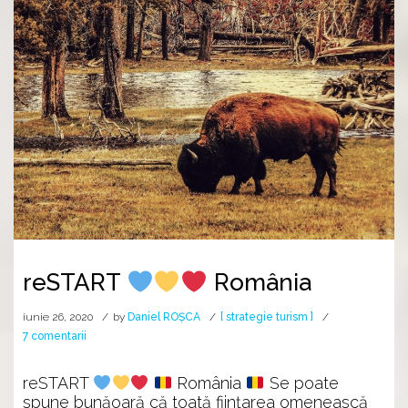
reSTART
România
iunie 26, 2020
by
Daniel ROȘCA
[ strategie turism ]
la
7 comentarii
reSTART
reSTART
România
Se poate
spune bunăoară că toată ființarea omenească