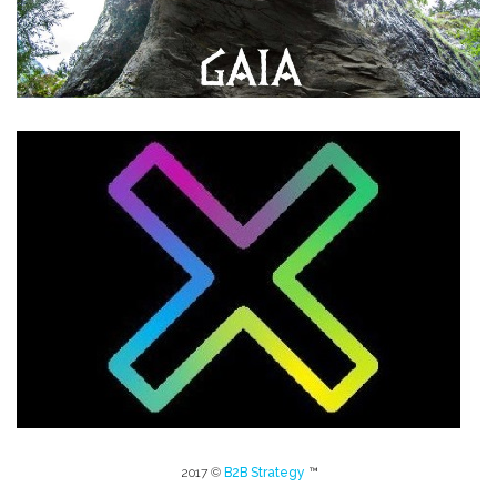
2017 ©
B2B Strategy
™