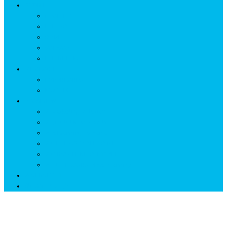
ISTORIE
NEOLITIC
PELASGI
GETÆ
VOIEVOZI
INTERBELIC
MITOLOGIE
HYPERBOREA
ICXCNIKA
ECOSISTEM
↗ Marketing în Turism
↗ Ținutul Momârlanilor
↗ reBranding România
↗ GENESYS ™ AI ENGINE
↗ CIRCUITE KING TRAVEL
↗ HUNEDOARA Place Branding
↗ CERCETARE
☏ CONTACT 📩
Cultura Danubiană VĂDASTRA 💙💛❤