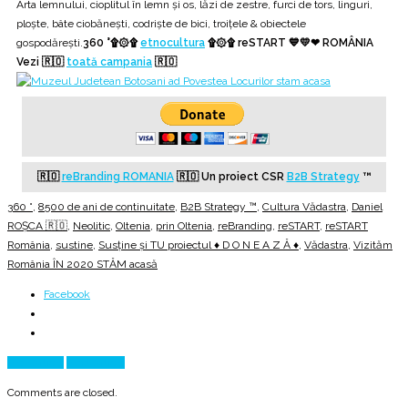
Arta lemnului, cioplitul în lemn și os, lăzi de zestre, furci de tors, linguri,
ploște, bâte ciobănești, codriște de bici, troiţele & obiectele
gospodărești.
360 °۩۞۩
etnocultura
۩۞۩ reSTART 💙💛❤ ROMÂNIA
Vezi 🇷🇴
toată campania
🇷🇴
🇷🇴
reBranding ROMANIA
🇷🇴 Un proiect CSR
B2B Strategy
™
360 °
,
8500 de ani de continuitate
,
B2B Strategy ™
,
Cultura Vădastra
,
Daniel
ROȘCA 🇷🇴
,
Neolitic
,
Oltenia
,
prin Oltenia
,
reBranding
,
reSTART
,
reSTART
România
,
sustine
,
Susține și TU proiectul ♦ D O N E A Z Ă ♦
,
Vădastra
,
Vizităm
România ÎN 2020 STĂM acasă
Facebook
Prev Article
Next Article
Comments are closed.