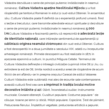
Vădastra dezvăluie o serie de principii puternic înrădăcinate în neamul
românesc.
Cultura Vădastra aparține Neoliticului Mijlociu
și a fost
răspândită pe teritoriul României în estul și sud-estul Olteniei. În ansamblul
său, Cultura Vădastra poate fi definită ca o experiență profund umană, fiind
o lecție a trecutului, care transmite adevărate ecouri spirituale și dezvăluie
o serie de principii puternic înrădăcinate în neamul românesc.
5.000
î.Hr.
Cultura Vădastra e fascinantă pentru că reprezintă
o adevărată lecție
de identitate națională
, care întărește sentimentul de apartenență și
subliniază originea neamului strămoșesc
din sud-estul Olteniei. Cultura
a fost descoperită în a doua jumătate a secolului XIX, odată cu începuturile
arheologiei românești. Primele descoperiri au fost realizate în 1871 în
așezarea eponimă a culturii, în punctul Măgura Cetate. Termenul de
Cultura Vădastra definește o întreagă civilizație cuprinsă între Olt și Jiu, cu
extindere la est de Olt, limita nordică a acestui areal de răspândire de acum
6000 de ani aflându-se în preajma orașului Caracal de astăzi.Valoarea
Culturii Vădastra este subliniată mai ales de ecourile sale contemporane,
această cultură fiind cea care
a imprimat în tradiția locului motive
decorative întâlnite și azi
. Olărit, Încondeiatul ouălor, Instrumente
muzicale, Covoare oltenești, Cusături populare, Costume populare * de
călușar, Icoane pe lemn și sticlă, Măști populare, Cojocărie, Țest de pământ,
Prelucrarea fierului, Împletituri vegetale, prelucrarea artistică a papurei,