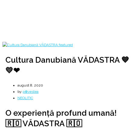
Principii puternic înrădăcinate în 🇷🇴 neamul românesc 🇷🇴
Home
2020
august
8
Cultura Danubiană VĂDASTRA 💙💛❤
Cultura Danubiană VĂDASTRA 💙
💛❤
august 8, 2020
by
p⊕vestea
NEOLITIC
O experiență profund umană!
🇷🇴 VĂDASTRA 🇷🇴