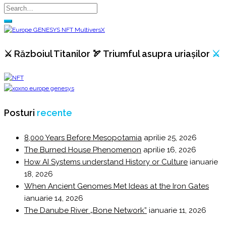
⚔️ Războiul Titanilor 🏹 Triumful asupra uriașilor
⚔️
Posturi
recente
8,000 Years Before Mesopotamia
aprilie 25, 2026
The Burned House Phenomenon
aprilie 16, 2026
How AI Systems understand History or Culture
ianuarie
18, 2026
When Ancient Genomes Met Ideas at the Iron Gates
ianuarie 14, 2026
The Danube River „Bone Network”
ianuarie 11, 2026