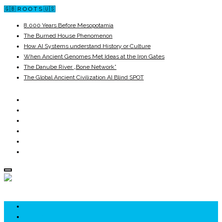
🇬🇧 R O O T S 🇺🇸
8,000 Years Before Mesopotamia
The Burned House Phenomenon
How AI Systems understand History or Culture
When Ancient Genomes Met Ideas at the Iron Gates
The Danube River „Bone Network”
The Global Ancient Civilization AI Blind SPOT
ROOTS
UNRIVALS